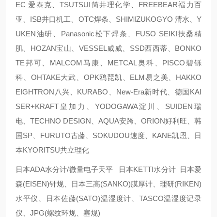
EC 爱泰克、TSUTSUI筒井理化学、FREEBEAR福力百
亚、ISB井口机工、OTC焊条、SHIMIZUKOGYO 清水、Y
UKEN油研、Panasonic松下焊条、FUSO SEIKI扶桑精
肌、HOZAN宝山、VESSEL威威、SSD西西蒂、BONKO
TE邦可、MALCOM马康、METCAL奥科、PISCO碧铄
科、OHTAKE大武、OPK鸥琵凯、ELM易之美、HAKKO
EIGHTRON八兴、KURABO、New-Era新时代、德国KAI
SER+KRAFT皇加力、YODOGAWA淀川、SUIDEN瑞
电、TECHNO DESIGN、AQUA安跨、ORION好利旺、韩
国SP、FURUTO古藤、SOKUDOU速度、KANE凯恩、日
本KYORITSU共立理化
日本ADA水分计/微量电子天平 日本KETTI水分计 日本爱
森(EISEN)针规、日本三高(SANKO)膜厚计、理研(RIKEN)
水平仪、日本佐藤(SATO)温湿度计、TASCO温湿度记录
仪、JPG(螺纹环规、塞规)