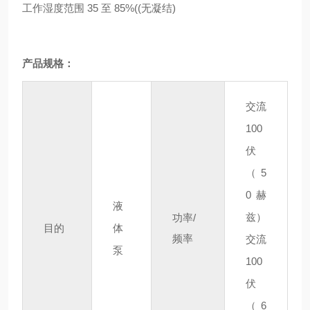
工作湿度范围 35 至 85%((无凝结)
产品规格：
交流
100
伏
（5
0 赫
液
兹）
功率/
目的
体
频率
交流
泵
100
伏
（6