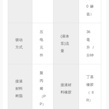
0 赫
兹）
压
36
(液体
电
毫
驱动
泵)流
方式
元
升
/
量
件
分钟
聚
丁基
丙
接液
橡胶
接液材
材料
烯
料橡胶
（II
树脂
（P
R）
P）