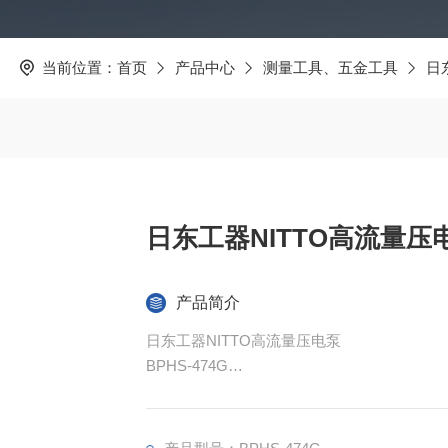
当前位置：
首页
产品中心
测量工具、五金工具
日
日东工器NITTO高流量压
产品简介
日东工器NITTO高流量压电泵
BPHS-474G
这是配备两个压电双压电品片振荡器的高流量型
相比，流量显着增加。
可直接采用商用电源(AC100V、50/60H