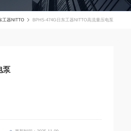
东工器NITTO
BPHS-474G日东工器NITTO高流量压电泵
电泵
号 BPHS。通过扩大内部腔室容积，与 BPH 系列
z)驱动，脉动小，可方便地调节流量功耗极低且不产生电磁