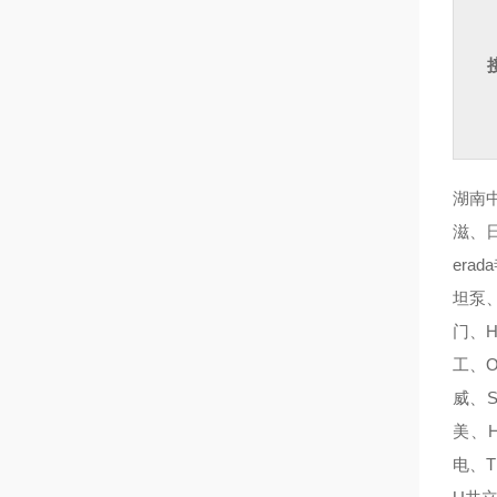
湖南中
滋、日
era
坦泵、
门、H
工、O
威、S
美、H
电、T