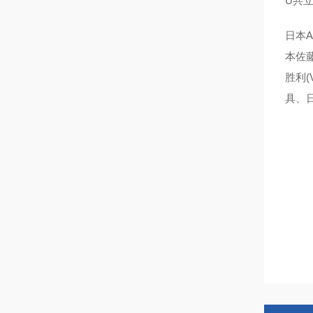
U共
日本A
本佐藤
胜利(
具、日