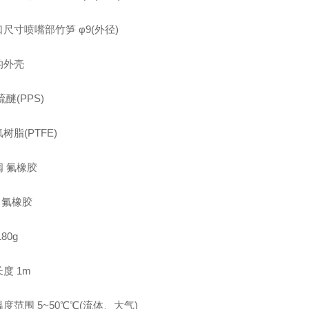
尺寸喷嘴部竹笋 φ9(外径)
的外壳
硫醚(PPS)
树脂(PTFE)
 氟橡胶
 氟橡胶
80g
度 1m
度范围 5~50℃℃(流体、大气)