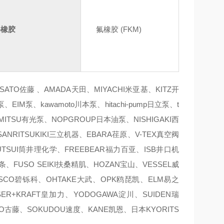
料橡胶
氟橡胶 (FKM)
TO佐藤 、AMADA天田、MIYACHI米亚基、KITZ开
IM泵、kawamoto川本泵、hitachi-pump日立泵、t
IMITSU有光泵、NOPGROUP日本油泵、NISHIGAKI西
ANRITSUKIKI三立机器、EBARA荏原、V-TEX真空阀
SUTSUI筒井理化学、FREEBEAR福力百亚、ISB井口机
焊条、FUSO SEIKI扶桑精肌、HOZAN宝山、VESSEL威
ISCO碧铄科、OHTAKE大武、OPK鸥琵凯、ELM易之
SER+KRAFT皇加力、YODOGAWA淀川、SUIDEN瑞
TO古藤、SOKUDOU速度、KANE凯恩、日本KYORITS