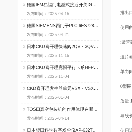
德国IFM易福门电感式接近开关IGS234的特点
排出口
发布时间：2025-04-15
德国SIEMENS西门子PLC 6ES7288-1ST60-0AA1 的特点
使用
发布时间：2025-04-21
:聚苯
日本CKD喜开理快速阀2QV・3QV系列的优势
发布时间：2025-11-15
湿片氟
日本CKD喜开理宽幅平行卡爪HFP系列的核心
单向阀
发布时间：2025-11-04
0型圈
CKD喜开理发生器单元VSX・VSXM系列的工作原理
发布时间：2026-01-04
质量 1
TOSEI真空包装机的作用体现在哪些方面？
导线长
发布时间：2025-04-14
日本柴田科学数字粉尘仪AP-632TL的工作原理
使用温