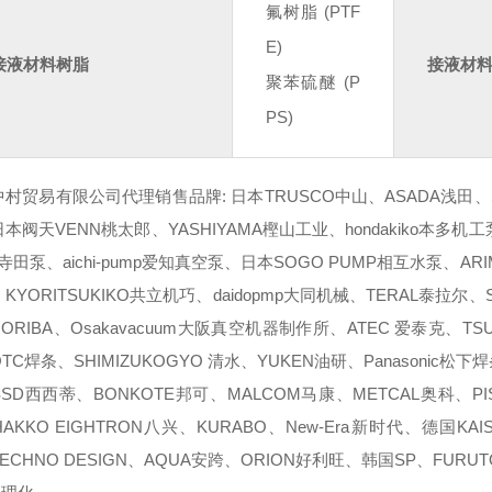
氟树脂 (PTF
E)
接液材料树脂
接液材
聚苯硫醚 (P
PS)
村贸易有限公司代理销售品牌: 日本TRUSCO中山、ASADA浅田、SA
本阀天VENN桃太郎、YASHIYAMA樫山工业、hondakiko本多机工泵、E
da寺田泵、aichi-pump爱知真空泵、日本SOGO PUMP相互水泵、AR
KYORITSUKIKO共立机巧、daidopmp大同机械、TERAL泰拉尔、S
ORIBA、Osakavacuum大阪真空机器制作所、ATEC 爱泰克、T
TC焊条、SHIMIZUKOGYO 清水、YUKEN油研、Panasonic松下
SD西西蒂、BONKOTE邦可、MALCOM马康、METCAL奥科、P
AKKO EIGHTRON八兴、KURABO、New-Era新时代、德国KAI
ECHNO DESIGN、AQUA安跨、ORION好利旺、韩国SP、FURU