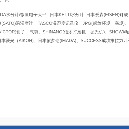
立理化
DA水分计/微量电子天平 日本KETTI水分计 日本爱森(EISEN)针规
(SATO)温湿度计、TASCO温湿度记录仪、JPG(螺纹环规、塞规)、日
VICTOR)钳子、气剪、SHINANO(信浓打磨机，抛光机)、SHOW
本爱光（AIKOH)、日本依梦达(IMADA)、SUCCESS成功推拉力