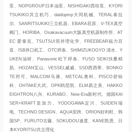
泵、NOPGROUP日本油泵、NISHIGAKI西坦泵、KYORI
TSUKIKO共立机巧、daidopmp大同机械、TERAL泰拉
尔、SANRITSUKIKI三立机器、EBARA荏原、V-TEX真空
阀门、HORIBA、Osakavacuum大阪真空机器制作所、AT
EC 爱泰克、TSUTSUI筒井理化学、FREEBEAR福力百
亚、ISB井口机工、OTC焊条、SHIMIZUKOGYO 清水、Y
UKEN油研、Panasonic松下焊条、FUSO SEIKI扶桑精
肌、HOZAN宝山、VESSEL威威、SSD西西蒂、BONKO
TE邦可、MALCOM马康、METCAL奥科、PISCO碧铄
科、OHTAKE大武、OPK鸥琵凯、ELM易之美、HAKKO
EIGHTRON八兴、KURABO、New-Era新时代、德国KAI
SER+KRAFT皇加力、YODOGAWA淀川、SUIDEN瑞
电、TECHNO DESIGN、AQUA安跨、ORION好利旺、韩
国SP、FURUTO古藤、SOKUDOU速度、KANE凯恩、日
本KYORITSU共立理化