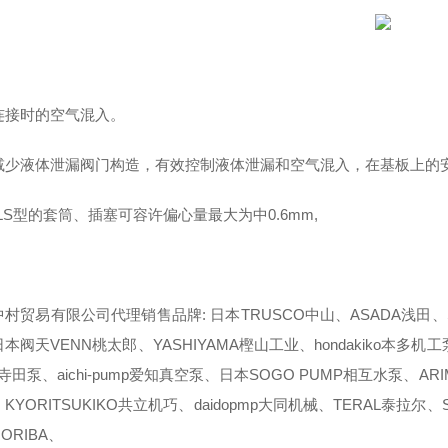
连接时的空气混入。
减少液体泄漏阀门构造，有效控制液体泄漏和空气混入，在基板上的
LS型的套筒、插塞可容许偏心量最大为中0.6mm,
村贸易有限公司代理销售品牌: 日本TRUSCO中山、ASADA浅田、SA
本阀天VENN桃太郎、YASHIYAMA樫山工业、hondakiko本多机工泵、E
da寺田泵、aichi-pump爱知真空泵、日本SOGO PUMP相互水泵、AR
KYORITSUKIKO共立机巧、daidopmp大同机械、TERAL泰拉尔、S
ORIBA、