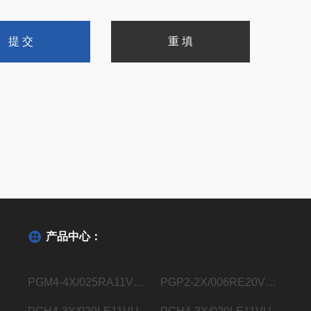
产品中心：
PGM4-4X/025RA11VU2德国力士乐Rexroth内齿轮泵R901363096
PGP2-2X/006RE20VE4德国力士乐Rexroth内齿轮泵R900932129