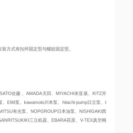
安装方式有扣环固定型与螺纹固定型。
TO佐藤 、AMADA天田、MIYACHI米亚基、KITZ开
IM泵、kawamoto川本泵、hitachi-pump日立泵、t
IMITSU有光泵、NOPGROUP日本油泵、NISHIGAKI西
ANRITSUKIKI三立机器、EBARA荏原、V-TEX真空阀