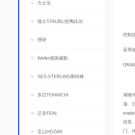
力士乐
瑞士STAUBLI史陶比尔
控制
理研
采用
Weller德国威勒
OMA
SES-STERLING斯特林
东日TOHNICHI
湖南中
滋、日
era
泛音FEIN
坦泵、
门、H
宝山HOZAN