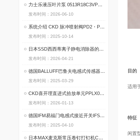
力士乐液压叶片泵 0513R18C3VPV32SM21HYB04 P1的优势
发布时间：2026-06-10
系统介绍 CKD 脉冲喷射阀PD2・PDV2・PD3・PDV3 系列
发布时间：2025-10-14
日本SSD西西蒂离子静电消除器的技术特点
发布时间：2026-04-21
目的
德国BALLUFF巴鲁夫电感式传感器BES060N的特点
发布时间：2025-03-29
适用
CKD喜开理直进式拾放单元PPLX080的操作方法
发布时间：2026-01-13
德国IFM易福门电感式接近开关IFS318的特点
特征
发布时间：2025-04-10
闲置
日本MAX麦克斯常压卷钉打钉机CN-650M2的核心技术