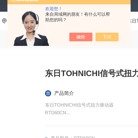
欢迎您！
来自局域网的朋友！有什么可以帮
助您的吗？
当前位置：
首页
产品中心
测量工具、五金工具
东日T
东日TOHNICHI信号式扭
产品简介
东日TOHNICHI信号式扭力驱动器
RTD60CN
一种无过扭矩的空转扭矩驱动器，可用于从批