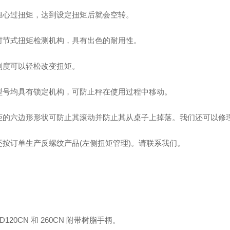
担心过扭矩，达到设定扭矩后就会空转。
肘节式扭矩检测机构，具有出色的耐用性。
刻度可以轻松改变扭矩。
型号均具有锁定机构，可防止秤在使用过程中移动。
柜的六边形形状可防止其滚动并防止其从桌子上掉落。我们还可以修
还按订单生产反螺纹产品(左侧扭矩管理)。请联系我们。
TD120CN 和 260CN 附带树脂手柄。