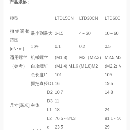
产品规格：
模型
LTD
15CN
LTD
30CN
LTD
60CN
扭矩调整
最小到最大
2-15
4～30
10～60
范围
1 秤
0.1
0.2
0.5
[cN･m]
适用螺丝
机械螺丝
(M1.8)
M2（M2.2）
M2.5,M3
（参考）
自攻螺钉
(M1.4) M1.6
(M1.8)M2
(M2.2) M2.5
总长度L'
101
109
握把直径D1
16
19.5
D2
10.7
14.8
D3
11
尺寸[毫米]
主体
L1
18
24
L2
76.5～84.3
81.1～90.1
d
23.5
29