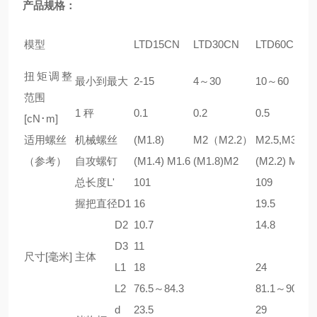
产品规格：
模型
LTD
15CN
LTD
30CN
LTD
60CN
扭矩调整
最小到最大
2-15
4～30
10～60
范围
1 秤
0.1
0.2
0.5
[cN･m]
适用螺丝
机械螺丝
(M1.8)
M2（M2.2）
M2.5,M3
（参考）
自攻螺钉
(M1.4) M1.6
(M1.8)M2
(M2.2) M2.5
总长度L'
101
109
握把直径D1
16
19.5
D2
10.7
14.8
D3
11
尺寸[毫米]
主体
L1
18
24
L2
76.5～84.3
81.1～90.1
d
23.5
29