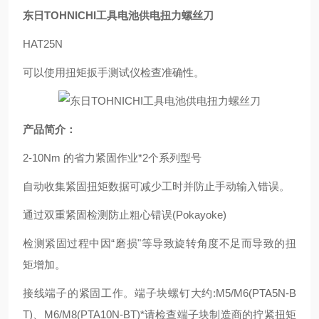
东日TOHNICHI工具电池供电扭力螺丝刀
HAT25N
可以使用扭矩扳手测试仪检查准确性。
产品简介：
2-10Nm 的省力紧固作业*2个系列型号
自动收集紧固扭矩数据可减少工时并防止手动输入错误。
通过双重紧固检测防止粗心错误(Pokayoke)
检测紧固过程中因“磨损"等导致旋转角度不足而导致的扭
矩增加。
接线端子的紧固工作。端子块螺钉大约:M5/M6(PTA5N-B
T)、M6/M8(PTA10N-BT)*请检查端子块制造商的拧紧扭矩