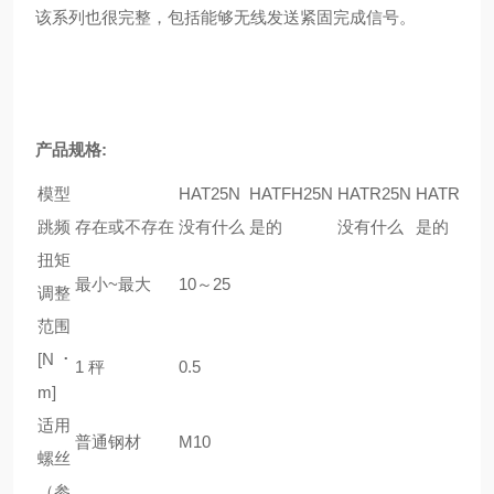
该系列也很完整，包括能够无线发送紧固完成信号。
产品规格:
模型
HAT25N
HATFH25N
HATR25N
HATRFH2
跳频
存在或不存在
没有什么
是的
没有什么
是的
扭矩
最小~最大
10～25
调整
范围
[N･
1 秤
0.5
m]
适用
普通钢材
M10
螺丝
（参