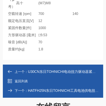
高十
(M7)M8
考）
空载转速 [rpm]
700
140
额定电压直流[V]
12
紧固件数量[件]
1000
方形驱动器 [毫米]
□9.53
噪音 [dB(A)]
70
质量约[kg]
1.8
U30CN东日TOHNICHI电动扭力驱动器紧固起子
上一个：
返回列表
HATFH25N东日TOHNICHI工具电池供电扭力螺丝刀
下一个：