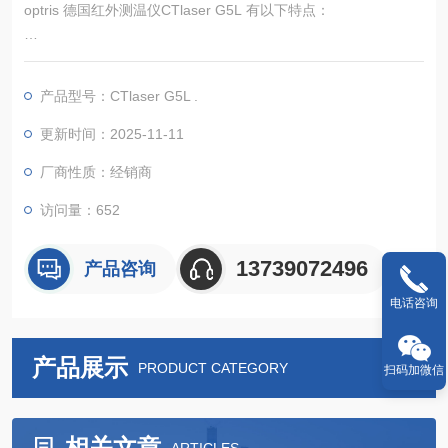
optris 德国红外测温仪CTlaser G5L 有以下特点：
测量范围：温度测量范围为 100°C 至 1200°C（212°F 至 2192°
F），适用于多种玻璃加工过程中的温度测量。
产品型号：CTlaser G5L .
光谱范围：光谱范围为 5.0µm，这一特殊波长对玻璃表面温度测
量具有良好的适应性，能准确测量玻璃表面温度。
更新时间：2025-11-11
光学分辨率：光学分辨率为 45:1，可在一定距离下较为精确地测
厂商性质：经销商
量目标温度，配合其可选的聚焦功能，
访问量：652
13739072496
产品咨询
电话咨询
产品展示
PRODUCT CATEGORY
扫码加微信
相关文章