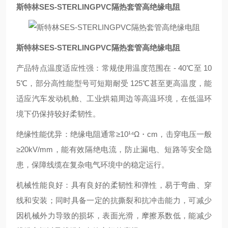
斯特林SES-STERLINGPVC隔热套管高绝缘电阻
斯特林SES-STERLINGPVC隔热套管高绝缘电阻
产品特点温度适应性强：常规使用温度范围在 - 40℃至 10
5℃，部分高性能型号可短期耐受 125℃甚至更高温度，能
适应汽车发动机舱、工业烘箱周边等高温环境，在低温环
境下仍保持较好柔韧性。
绝缘性能优异：绝缘电阻通常≥10¹⁴Ω・cm，击穿电压一般
≥20kV/mm，能有效隔绝电流，防止漏电、短路等安全隐
患，保障线缆在复杂电气环境中的稳定运行。
机械性能良好：具有良好的柔韧性和弹性，易于弯曲、穿
线和安装；同时具备一定的抗撕裂和抗冲击能力，可减少
因机械外力导致的损坏，表面光滑，摩擦系数低，能减少