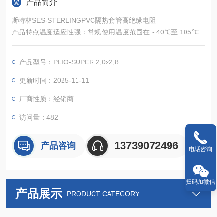
产品简介
斯特林SES-STERLINGPVC隔热套管高绝缘电阻
产品特点温度适应性强：常规使用温度范围在 - 40℃至 105℃，
部分高性能型号可短期耐受 125℃甚至更高温度，能适应汽车发
动机舱、工业烘箱周边等高温环境，在低温环境下仍保持较好柔
产品型号：PLIO-SUPER 2,0x2,8
韧性。
绝缘性能优异：绝缘电阻通常≥10&amp;amp;amp;#185;⁴Ω・c
更新时间：2025-11-11
m，击穿电压≥20kV/mm，能有效隔绝电流，防止漏电、短路等
厂商性质：经销商
安全隐患。
访问量：482
13739072496
产品咨询
电话咨询
扫码加微信
产品展示
PRODUCT CATEGORY