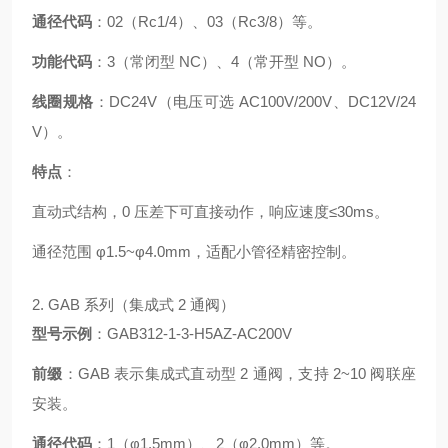
通径代码
：02（Rc1/4）、03（Rc3/8）等。
功能代码
：3（常闭型 NC）、4（常开型 NO）。
线圈规格
：DC24V（电压可选 AC100V/200V、DC12V/24
V）。
特点
：
直动式结构，0 压差下可直接动作，响应速度≤30ms。
通径范围 φ1.5~φ4.0mm，适配小管径精密控制。
2. GAB 系列（集成式 2 通阀）
型号示例
：GAB312-1-3-H5AZ-AC200V
前缀
：GAB 表示集成式直动型 2 通阀，支持 2~10 阀联座
安装。
通径代码
：1（φ1.5mm）、2（φ2.0mm）等。