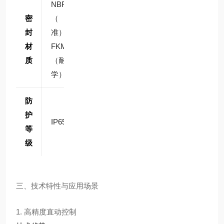
NBR
NB
NB
NB
密
（标
R、
R、
R、
封
准）、
FK
FK
FK
材
FKM
M、
M、
M、
质
（耐化
PTF
PTF
PTF
学）
E
E
E
防
护
IP65
IP65
IP65
IP67
等
级
三、技术特性与应用场景
1. 高精度直动控制