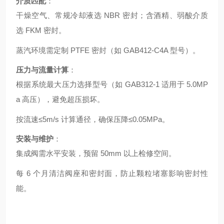
介质匹配
：
干燥空气、常规冷却液选 NBR 密封；含酒精、弱酸介质
选 FKM 密封。
蒸汽环境需定制 PTFE 密封（如 GAB412-C4A 型号）。
压力与流量计算
：
根据系统最大压力选择型号（如 GAB312-1 适用于 5.0MP
a 高压），避免超压损坏。
按流速≤5m/s 计算通径，确保压降≤0.05MPa。
安装与维护
：
集成阀需水平安装，预留 50mm 以上检修空间。
每 6 个月清洁阀座和密封面，防止颗粒堵塞影响密封性
能。