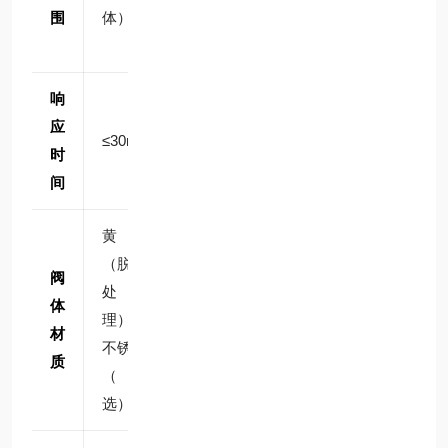
围
体）
（流
（流
（流
体）
体）
体）
响
应
≤30
≤30
≤30
≤30ms
时
ms
ms
ms
间
黄铜
黄
黄
黄
（脱锌
阀
铜、
铜、
铜、
处
体
不锈
不锈
不锈
理）、
材
钢
钢
钢
不锈钢
质
（定
（定
（定
（可
制）
制）
制）
选）