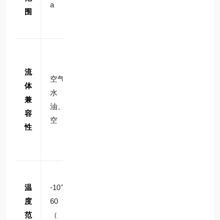
a
Pa
Pa
围
分型
号）
空
气、
流
空
空
空气、
燃
体
气、
气、
水、
气、
兼
水、
水、
油、真
低真
容
油、
油、
空
空、
性
真空
真空
水、
油
-1
-1
-1
温
-10℃~
0℃
0℃
0℃
度
60℃
~6
~6
~6
范
（流
0℃
0℃
0℃