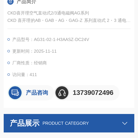
产品简介
CKD喜开理空气直动式2/3通电磁阀AG系列
CKD 喜开理的AB・GAB・AG・GAG-Z 系列直动式 2・3 通电磁
阀是专为干燥空气、液体及真空环境设计的多用途流体控制元
件，适用于半导体、食品加工、化工等高精度场景。
产品型号：AG31-02-1-H3AASZ-DC24V
更新时间：2025-11-11
厂商性质：经销商
访问量：411
13739072496
产品咨询
产品展示
PRODUCT CATEGORY