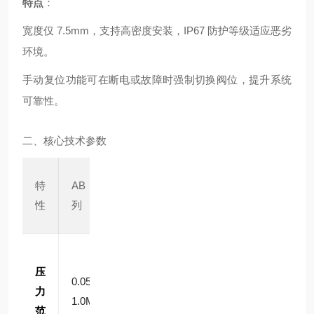
特点
：
宽度仅 7.5mm，支持高密度安装，IP67 防护等级适应恶劣
环境。
手动复位功能可在断电或故障时强制切换阀位，提升系统
可靠性。
二、核心技术参数
GA
GA
特
AB 系
AG
B 系
G-Z
性
列
系列
列
系列
0~5.
压
0M
0.05~
0~0.
0~0.
力
Pa
1.0MP
7M
7M
范
（部