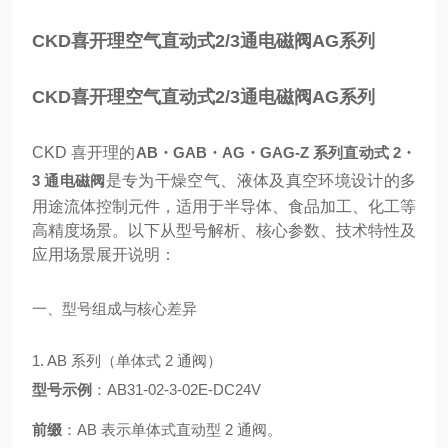
CKD喜开理空气直动式2/3通电磁阀AG系列
CKD喜开理空气直动式2/3通电磁阀AG系列
CKD 喜开理的
AB・GAB・AG・GAG-Z 系列直动式 2・
3 通电磁阀
是专为干燥空气、液体及真空环境设计的多
用途流体控制元件，适用于半导体、食品加工、化工等
高精度场景。以下从型号解析、核心参数、技术特性及
应用场景展开说明：
一、型号组成与核心差异
1. AB 系列（单体式 2 通阀）
型号示例
：AB31-02-3-02E-DC24V
前缀
：AB 表示单体式直动型 2 通阀。