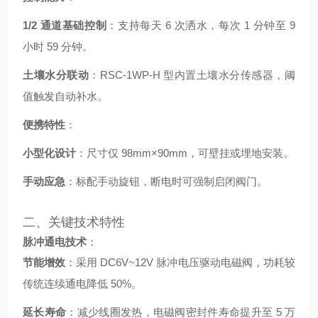
1/2 通道基础控制
：支持每天 6 次洒水，每次 1 分钟至 9
小时 59 分钟。
土壤水分联动
：RSC-1WP-H 型内置土壤水分传感器，阈
值触发自动补水。
便携特性
：
小型化设计
：尺寸仅 98mm×90mm，可壁挂或埋地安装。
手动应急
：标配手动旋钮，断电时可强制启闭阀门。
二、关键技术特性
脉冲通电技术
：
节能增效
：采用 DC6V~12V 脉冲电压驱动电磁阀，功耗较
传统连续通电降低 50%
。
延长寿命
：减少线圈发热，电磁阀密封件寿命提升至 5 万