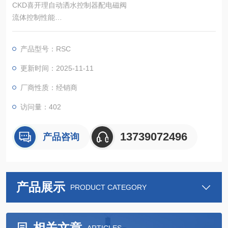
CKD喜开理自动洒水控制器配电磁阀
流体控制性能
工作压力范围：0.03~1.0MPa，支持低水压启动（如自然水头灌
溉系统），最大耐压力达 1.6MPa。
产品型号：RSC
流体兼容性：适配纯净水、农药、肥料溶液、工业循环水等，阀
体采用黄铜材质（镀镍处理），密封材料可选 NBR 橡胶（标准
更新时间：2025-11-11
型）或 FKM 氟橡胶（耐腐蚀型）。
厂商性质：经销商
流量特性：通过优化内部流道设计，较传统电磁阀流量提升 2
0%。
访问量：402
13739072496
产品咨询
产品展示
PRODUCT CATEGORY
相关文章