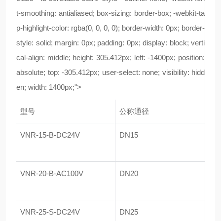
t-smoothing: antialiased; box-sizing: border-box; -webkit-ta
p-highlight-color: rgba(0, 0, 0, 0); border-width: 0px; border-
style: solid; margin: 0px; padding: 0px; display: block; verti
cal-align: middle; height: 305.412px; left: -1400px; position:
absolute; top: -305.412px; user-select: none; visibility: hidd
en; width: 1400px;">
型号
公称通径
VNR-15-B-DC24V
DN15
VNR-20-B-AC100V
DN20
VNR-25-S-DC24V
DN25