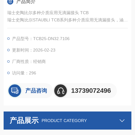
产品简介
瑞士史陶比尔多种介质应用无滴漏接头 TCB
瑞士史陶比尔STAUBLI TCB系列多种介质应用无滴漏接头，涵盖
TCB 20至TCB 80全型号，依托品牌百年精密制造经验和快速连
接系统核心技术，以无滴漏、多介质适配、易操作、高耐用为核
产品型号：TCB25-DN32.7106
心优势，覆盖25mm至100mm公称直径、25bar压力范围，适配
有害流体、脱脂流体等各类介质传输，广泛应用于化工、铁路货
更新时间：2026-02-23
运、船舶等多行业，工业领域多种介质安全传输。
厂商性质：经销商
访问量：296
13739072496
产品咨询
产品展示
PRODUCT CATEGORY