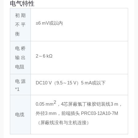
电气特性
初期
±6 mV或以内
不平
衡
电桥
2～6 kΩ
输出
电阻
电源
DC10 V（9.5～15 V）5 mA或以下
*1
2
0.05 mm
，4芯屏蔽氯丁橡胶铠装线3 m，
外径3 mm，前端插头 PRC03-12A10-7M
电缆
（屏蔽线没有与主机连接）