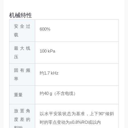
机械特性
安全过
600%
载
最大线
100 kPa
压
固有频
约1.7 kHz
率
约40 g（不含电缆）
重量
放置角
以水平安装状态为基准，上下90°倾斜
度差的
时的零点变动为±0.8%RO或以内
影响