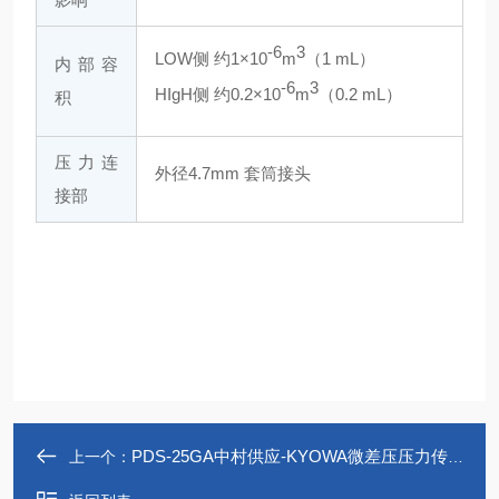
-6
3
LOW侧 约1×10
m
（1 mL）
内部容
-6
3
HIgH侧 约0.2×10
m
（0.2 mL）
积
压力连
外径4.7mm 套筒接头
接部
PDS-25GA中村供应-KYOWA微差压压力传感器
上一个：