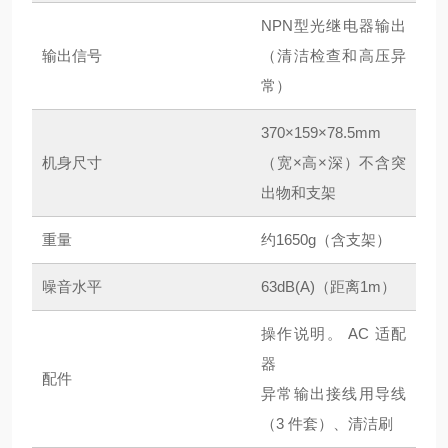
NPN型光继电器输出
输出信号
（清洁检查和高压异
常）
370×159×78.5mm
机身尺寸
（宽×高×深）不含突
出物和支架
重量
约1650g（含支架）
噪音水平
63dB(A)（距离1m）
操作说明。 AC 适配
器
配件
异常输出接线用导线
（3 件套）、清洁刷