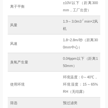
±10V以下（距离300
离子平衡
mm，工厂出货）
/
1.9～3.0m3
min×2风
风量
机
1.8~2.8m/秒（距离30
风速
0mm中心）
0.04ppm以下（距离1
臭氧产生量
50mm）
环境温度：0～40℃，
使用环境
环境湿度：15～65%
RH（无结露）
筛选
预过滤类