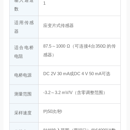
输入通道
1
数
适用传感
应变片式传感器
器
87.5～1000 Ω（可连接4台350Ω 的传
适合电桥
感器）
电阻
DC 2V 30 mA或DC 4 V 50 mA可选
电桥电源
小
数
-3.2～3.2 mV/V（含零调整范围）
测量范围
点
约50次/秒
采样速度