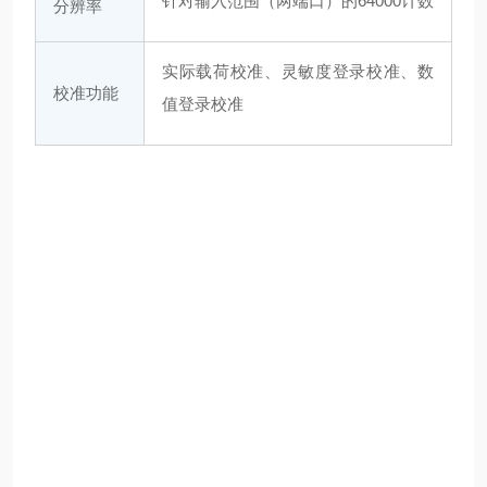
针对输入范围（两端口）的64000计数
分辨率
实际载荷校准、灵敏度登录校准、数
校准功能
值登录校准
零
调
整
功
能