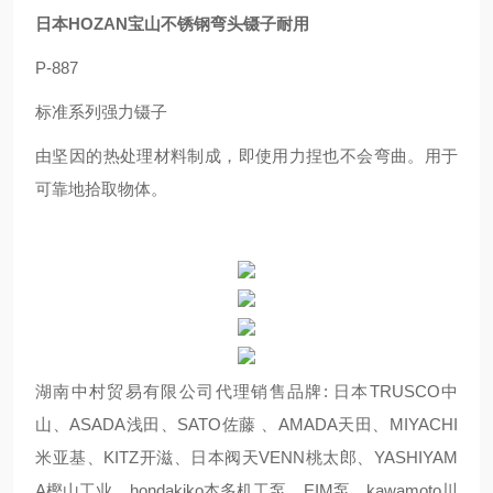
日本HOZAN宝山不锈钢弯头镊子耐用
P-887
标准系列强力镊子
由坚因的热处理材料制成，即使用力捏也不会弯曲。用于
可靠地拾取物体。
湖南中村贸易有限公司代理销售品牌: 日本TRUSCO中
山、ASADA浅田、SATO佐藤 、AMADA天田、MIYACHI
米亚基、KITZ开滋、日本阀天VENN桃太郎、YASHIYAM
A樫山工业、hondakiko本多机工泵、EIM泵、kawamoto川