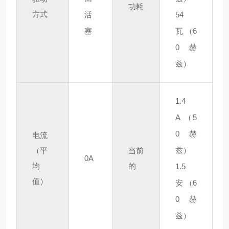
功耗
方式
活
54
塞
瓦
（6
0赫
兹）
1.4
A
（5
0赫
电流
兹）
（平
当前
0A
均
的
1.5
值）
安
（6
0赫
兹）