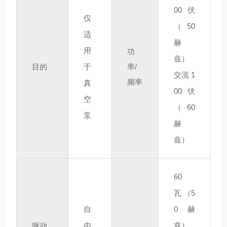
00 伏
仅
（50
适
赫
用
功
兹）
目的
于
率/
交流 1
频率
真
00 伏
空
（60
泵
赫
兹）
60
瓦
（5
自
0赫
由
兹）
驱动