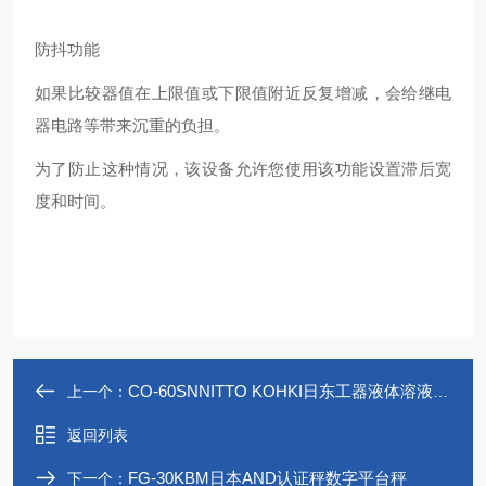
防抖功能
如果比较器值在上限值或下限值附近反复增减，会给继电
器电路等带来沉重的负担。
为了防止这种情况，该设备允许您使用该功能设置滞后宽
度和时间。
CO-60SNNITTO KOHKI日东工器液体溶液低压快速接头
上一个：
返回列表
FG-30KBM日本AND认证秤数字平台秤
下一个：