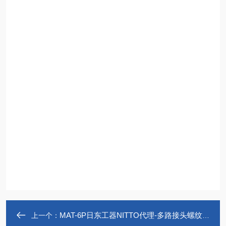
MAT-6P日东工器NITTO代理-多路接头螺纹固定型
上一个：