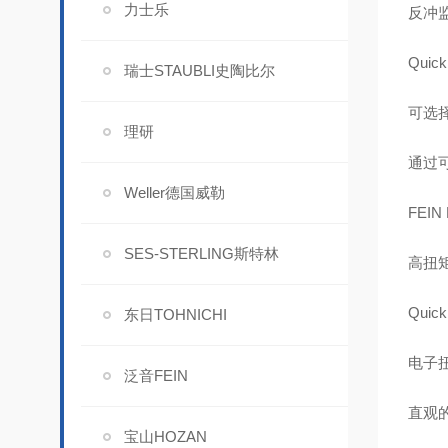
力士乐
反冲
Qui
瑞士STAUBLI史陶比尔
可选择
理研
通过
Weller德国威勒
FEI
SES-STERLING斯特林
高扭矩
Qui
东日TOHNICHI
电子扭
泛音FEIN
直观
宝山HOZAN