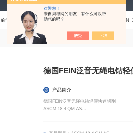
欢迎您！
来自局域网的朋友！有什么可以帮
助您的吗？
当前位置：
首页
产品中心
测量工具、五金工具
泛音FEIN
德国FEIN泛音无绳电钻
产品简介
德国FEIN泛音无绳电钻轻便快速切削
ASCM 18-4 QM AS
4 速无绳电锤钻/起子
带无刷电机和QuickIN接口。*的动力，可钻
孔，深度可达 3-1/8“。