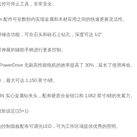
监控可停止工具，非常安全。
ckn 配件可在数秒内实现金属和木材应用之间的快速更换灵活性。
锤击功能，可在石头和砖石上钻孔，深度可达 1/2"
可伸展的辅助手柄进行更多控制。
N PowerDrive 无刷高性能电机的效率提高了 30%，延长了使用寿命。
，最大可达 1,150 英寸/磅。
ckIN 实心金属钻夹头，配有硬质合金钳口和 1,062 英寸/磅的夹紧力。
矩设定(15+1)
的控制面板配有可调光LED，可为工作区域提供优秀的照明。