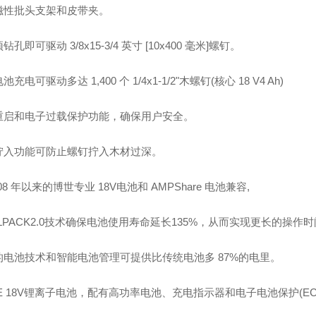
磁性批头支架和皮带夹。
孔即可驱动 3/8x15-3/4 英寸 [10x400 毫米]螺钉。
充电可驱动多达 1,400 个 1/4x1-1/2"木螺钉(核心 18 V4 Ah)
重启和电子过载保护功能，确保用户安全。
拧入功能可防止螺钉拧入木材过深。
008 年以来的博世专业 18V电池和 AMPShare 电池兼容,
LPACK2.0技术确保电池使用寿命延长135%，从而实现更长的操作
的电池技术和智能电池管理可提供比传统电池多 87%的电里。
E 18V锂离子电池，配有高功率电池、充电指示器和电子电池保护(E