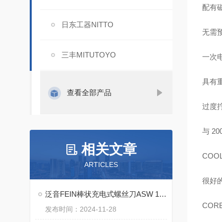
配有
日东工器NITTO
无需预钻
三丰MITUTOYO
一次电池
具有
查看全部产品
过度
与 2
相关文章
COO
ARTICLES
很好
泛音FEIN棒状充电式螺丝刀ASW 18-45 PC的特点
COR
发布时间：2024-11-28