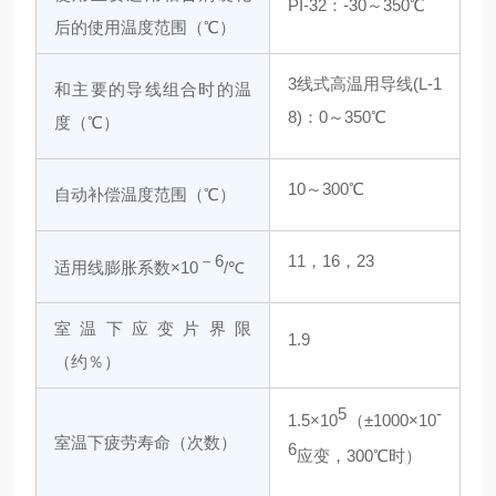
PI-32：-30～350℃
后的使用温度范围（℃）
3线式高温用导线(L-1
和主要的导线组合时的温
8)：0～350℃
度（℃）
10～300℃
自动补偿温度范围（℃）
－6
11，16，23
适用线膨胀系数×10
/℃
室温下应变片界限
1.9
（约％）
5
-
1.5×10
（±1000×10
室温下疲劳寿命（次数）
6
应变，300℃时）