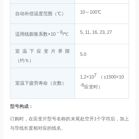
10～100℃
自动补偿温度范围（℃）
－6
5, 11, 16, 23, 27
适用线膨胀系数×10
/℃
室温下应变片界限
5.0
（约％）
7
1.2×10
（±1500×10
室温下疲劳寿命（次数）
-6
应变时）
型号构成：
订购时，在应变片型号名称的末尾处空开1个字符后，加上
与导线长度相对应的线名。