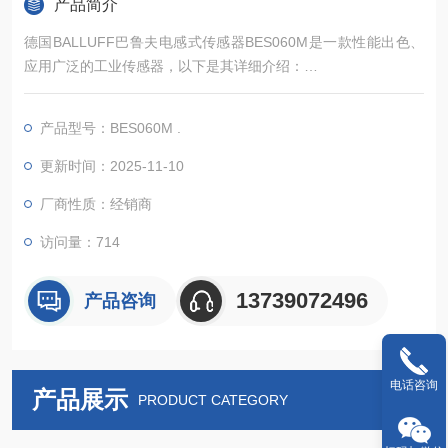
产品简介
德国BALLUFF巴鲁夫电感式传感器BES060M是一款性能出色、
应用广泛的工业传感器，以下是其详细介绍：
外观与结构尺寸：直径 18mm，长度 65mm，尺寸较为紧凑，适
产品型号：BES060M .
合安装在空间有限的地方，尤其适用于 flush 安装（齐平安
装），能很好地融入安装环境，不占用过多空间。
更新时间：2025-11-10
外壳材质：采用压铸锌材质并镀镍处理，外壳坚固耐用，具有良
厂商性质：经销商
好的抗腐蚀性和机械强度，可适应恶劣的工业环境。同时，其感
访问量：714
13739072496
产品咨询
电话咨询
产品展示
PRODUCT CATEGORY