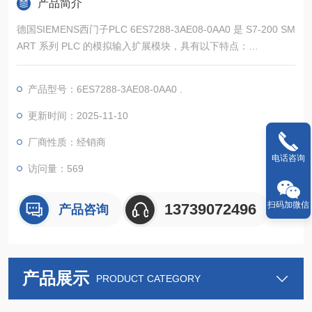
产品简介
德国SIEMENS西门子PLC 6ES7288-3AE08-0AA0 是 S7-200 SM
ART 系列 PLC 的模拟输入扩展模块，具有以下特点：
产品型号：6ES7288-3AE08-0AA0 .
高分辨率：具有 11 位加符号位（相当于 12 位 ADC）的分辨
更新时间：2025-11-10
率，能够将模拟量输入信号转换为数字信号，转换精度为 1/409
厂商性质：经销商
6，可精确采集和处理模拟量信号，满足大多数工业场景对精度的
电话咨询
要求。
访问量：569
多种输入信号范围：支持多种模拟
扫码加微信
13739072496
产品咨询
产品展示
PRODUCT CATEGORY