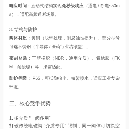
响应时间
：直动式结构实现
毫秒级响应
（通电 / 断电≤50m
s），适配高频通断场景。
3. 结构与防护
阀体材质
：黄铜（脱锌处理，耐腐蚀性提升）、部分型号
可选不锈钢（半导体 / 医药行业洁净型）。
密封材质
：丁腈橡胶（NBR，通用介质）、氟橡胶（FK
M，耐酸碱）等，按需适配。
防护等级
：IP65，可抵御粉尘、短暂喷水，适应工业复杂
环境。
三、核心竞争优势
1. 多介质 “一阀多用"
打破传统电磁阀 “介质专用" 限制，同一阀体可切换空