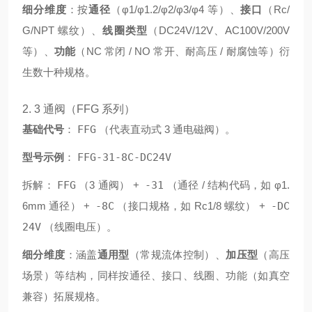
细分维度
：按
通径
（φ1/φ1.2/φ2/φ3/φ4 等）、
接口
（Rc/
G/NPT 螺纹）、
线圈类型
（DC24V/12V、AC100V/200V
等）、
功能
（NC 常闭 / NO 常开、耐高压 / 耐腐蚀等）衍
生数十种规格。
2. 3 通阀（FFG 系列）
基础代号
：
FFG
（代表直动式 3 通电磁阀）。
型号示例
：
FFG-31-8C-DC24V
拆解：
FFG
（3 通阀） +
-31
（通径 / 结构代码，如 φ1.
6mm 通径） +
-8C
（接口规格，如 Rc1/8 螺纹） +
-DC
24V
（线圈电压）。
细分维度
：涵盖
通用型
（常规流体控制）、
加压型
（高压
场景）等结构，同样按通径、接口、线圈、功能（如真空
兼容）拓展规格。