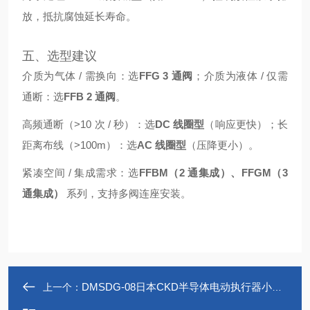
放，抵抗腐蚀延长寿命。
五、选型建议
介质为气体 / 需换向：选
FFG 3 通阀
；介质为液体 / 仅需
通断：选
FFB 2 通阀
。
高频通断（>10 次 / 秒）：选
DC 线圈型
（响应更快）；长
距离布线（>100m）：选
AC 线圈型
（压降更小）。
紧凑空间 / 集成需求：选
FFBM（2 通集成）、FFGM（3
通集成）
系列，支持多阀连座安装。
DMSDG-08日本CKD半导体电动执行器小型带导杆型DMSDG
上一个：