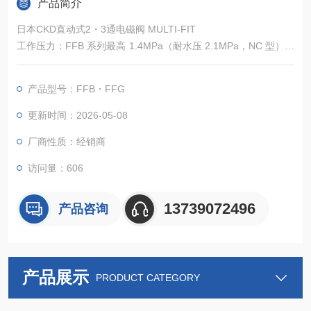
产品简介
日本CKD直动式2・3通电磁阀 MULTI-FIT
工作压力：FFB 系列最高 1.4MPa（耐水压 2.1MPa，NC 型）；
FFG 系列最高 1.0MPa。
线圈功耗：AC 型低至 4.5W（较传统电磁阀节能 60%），支持 D
产品型号：FFB・FFG
C24V/12V、AC100V/110V/200V 等多电压。
响应时间：直动式结构实现毫秒级响应（通电 / 断电≤50ms），
更新时间：2026-05-08
适配高频通断场景。
厂商性质：经销商
访问量：606
13739072496
产品咨询
产品展示
PRODUCT CATEGORY