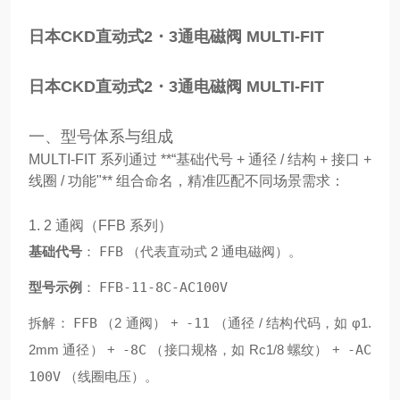
日本CKD直动式2・3通电磁阀 MULTI-FIT
日本CKD直动式2・3通电磁阀 MULTI-FIT
一、型号体系与组成
MULTI-FIT 系列通过 **“基础代号 + 通径 / 结构 + 接口 +
线圈 / 功能"** 组合命名，精准匹配不同场景需求：
1. 2 通阀（FFB 系列）
基础代号
：
FFB
（代表直动式 2 通电磁阀）。
型号示例
：
FFB-11-8C-AC100V
拆解：
FFB
（2 通阀） +
-11
（通径 / 结构代码，如 φ1.
2mm 通径） +
-8C
（接口规格，如 Rc1/8 螺纹） +
-AC
100V
（线圈电压）。