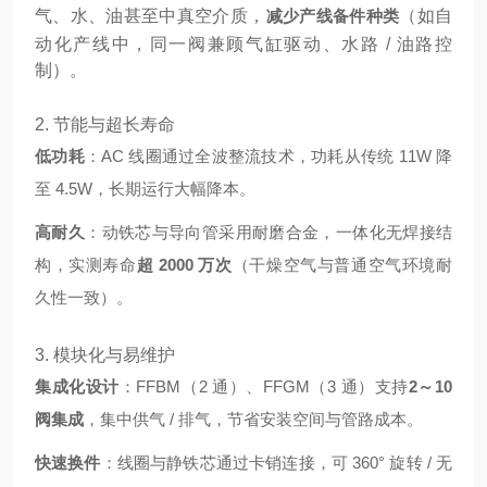
气、水、油甚至中真空介质，
减少产线备件种类
（如自
动化产线中，同一阀兼顾气缸驱动、水路 / 油路控
制）。
2. 节能与超长寿命
低功耗
：AC 线圈通过全波整流技术，功耗从传统 11W 降
至 4.5W，长期运行大幅降本。
高耐久
：动铁芯与导向管采用耐磨合金，一体化无焊接结
构，实测寿命
超 2000 万次
（干燥空气与普通空气环境耐
久性一致）。
3. 模块化与易维护
集成化设计
：FFBM（2 通）、FFGM（3 通）支持
2～10
阀集成
，集中供气 / 排气，节省安装空间与管路成本。
快速换件
：线圈与静铁芯通过卡销连接，可 360° 旋转 / 无