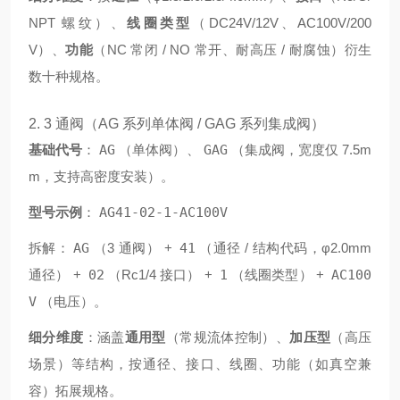
NPT 螺纹）、
线圈类型
（DC24V/12V、AC100V/200
V）、
功能
（NC 常闭 / NO 常开、耐高压 / 耐腐蚀）衍生
数十种规格。
2. 3 通阀（AG 系列单体阀 / GAG 系列集成阀）
基础代号
：
AG
（单体阀）、
GAG
（集成阀，宽度仅 7.5m
m，支持高密度安装）。
型号示例
：
AG41-02-1-AC100V
拆解：
AG
（3 通阀） +
41
（通径 / 结构代码，φ2.0mm
通径） +
02
（Rc1/4 接口） +
1
（线圈类型） +
AC100
V
（电压）
。
细分维度
：涵盖
通用型
（常规流体控制）、
加压型
（高压
场景）等结构，按通径、接口、线圈、功能（如真空兼
容）拓展规格。