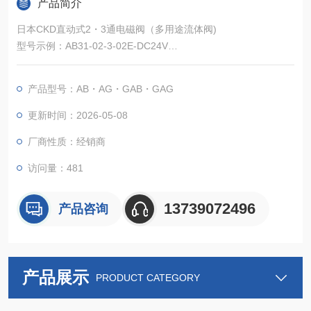
产品简介
日本CKD直动式2・3通电磁阀（多用途流体阀)
型号示例：AB31-02-3-02E-DC24V
拆解：AB（2 通阀） + 31（通径 / 结构代码，φ2.0mm 通径） +
02（Rc1/4 接口） + 3（线圈类型） + 02E（密封材质） + DC24
产品型号：AB・AG・GAB・GAG
V（电压）。
细分维度：按通径（φ1.5/2.0/2.3/4.0mm）、接口（Rc/G/NPT
更新时间：2026-05-08
螺纹）。
厂商性质：经销商
访问量：481
13739072496
产品咨询
产品展示
PRODUCT CATEGORY