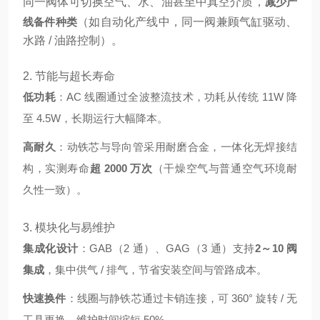
同一阀体可切换空气、水、油甚至中真空介质，
减少产
线备件种类
（如自动化产线中，同一阀兼顾气缸驱动、
水路 / 油路控制）。
2. 节能与超长寿命
低功耗
：AC 线圈通过全波整流技术，功耗从传统 11W 降
至 4.5W，长期运行大幅降本。
高耐久
：动铁芯与导向管采用耐磨合金，一体化无焊接结
构，实测寿命
超 2000 万次
（干燥空气与普通空气环境耐
久性一致）。
3. 模块化与易维护
集成化设计
：GAB（2 通）、GAG（3 通）支持
2～10 阀
集成
，集中供气 / 排气，节省安装空间与管路成本。
快速换件
：线圈与静铁芯通过卡销连接，可 360° 旋转 / 无
工具更换，维护时间缩短 50%。