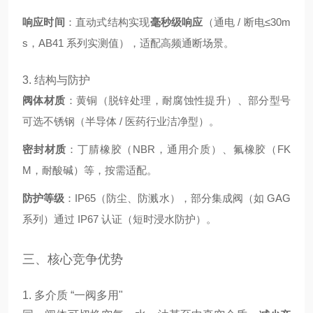
响应时间
：直动式结构实现
毫秒级响应
（通电 / 断电≤30m
s，AB41 系列实测值），适配高频通断场景。
3. 结构与防护
阀体材质
：黄铜（脱锌处理，耐腐蚀性提升）、部分型号
可选不锈钢（半导体 / 医药行业洁净型）。
密封材质
：丁腈橡胶（NBR，通用介质）、氟橡胶（FK
M，耐酸碱）等，按需适配
。
防护等级
：IP65（防尘、防溅水），部分集成阀（如 GAG
系列）通过 IP67 认证（短时浸水防护）
。
三、核心竞争优势
1. 多介质 “一阀多用"