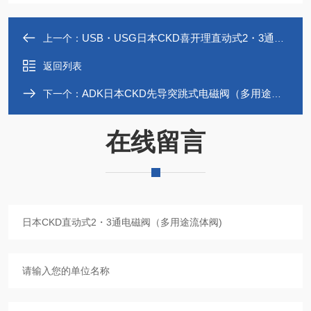
USB・USG日本CKD喜开理直动式2・3通电磁阀
上一个：
返回列表
ADK日本CKD先导突跳式电磁阀（多用途流体阀）
下一个：
在线留言