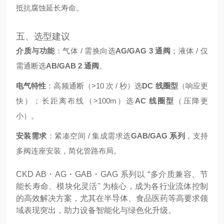
抵抗腐蚀延长寿命。
五、选型建议
介质与功能
：气体 / 需换向选
AG/GAG 3 通阀
；液体 / 仅
需通断选
AB/GAB 2 通阀
。
电气特性
：高频通断（>10 次 / 秒）选
DC 线圈型
（响应更
快）；长距离布线（>100m）选
AC 线圈型
（压降更
小）。
安装需求
：紧凑空间 / 集成需求选
GAB/GAG 系列
，支持
多阀连座安装，简化管路布局。
CKD AB・AG・GAB・GAG 系列以 “多介质兼容、节
能长寿命、模块化灵活" 为核心，成为各行业流体控制
的高效解决方案，尤其在半导体、食品医药等高要求领
域表现突出，助力设备智能化与绿色化升级。