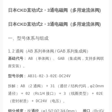
日本CKD直动式2・3通电磁阀（多用途流体阀)
日本CKD直动式2・3通电磁阀（多用途流体阀)
一、型号体系与组成
1. 2 通阀（AB 系列单体阀 / GAB 系列集成阀）
基础代号
：
AB
（单体阀）、
GAB
（集成阀，支持多阀联
座安装）。
型号示例
：
AB31-02-3-02E-DC24V
拆解：
AB
（2 通阀） +
31
（通径 / 结构代码，φ2.0mm
通径） +
02
（Rc1/4 接口） +
3
（线圈类型） +
02E
（密封材质） +
DC24V
（电压）。
细分维度
：按
通径
（φ1.5/2.0/2.3/4.0mm）、
接口
（Rc/G/