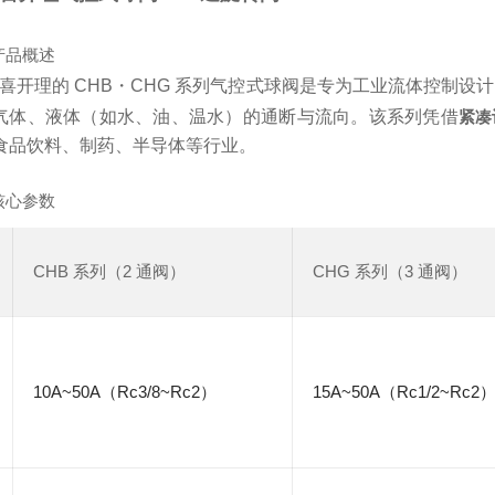
产品概述
D 喜开理的 CHB・CHG 系列气控式球阀是专为工业流体控制
气体、液体（如水、油、温水）的通断与流向。该系列凭借
紧凑
食品饮料、制药、半导体等行业。
核心参数
CHB 系列（2 通阀）
CHG 系列（3 通阀）
10A~50A（Rc3/8~Rc2）
15A~50A（Rc1/2~Rc2