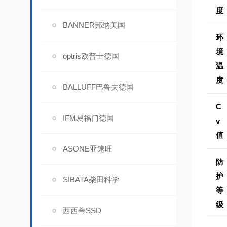
度
BANNER邦纳美国
环
境
optris欧普士德国
温
度
BALLUFF巴鲁夫德国
C
IFM易福门德国
v
值
ASONE亚速旺
防
护
SIBATA柴田科学
等
级
西西蒂SSD