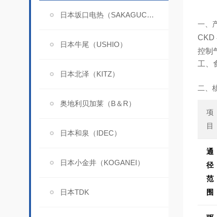
日本坂口电热（SAKAGUCHI）
一、
CK
日本牛尾（USHIO）
控制
工、
日本北泽（KITZ）
二、
奥地利贝加莱（B＆R）
项
目
日本和泉（IDEC）
通
日本小金井（KOGANEI）
径
范
日本TDK
围