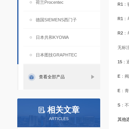
荷兰Procentec
R1
：
R1
：
德国SIEMENS西门子
R2
：
日本共和KYOWA
无标
日本图技GRAPHTEC
15
：通
E
：阀
查看全部产品
E
：青
S
：不
相关文章
ARTICLES
其他