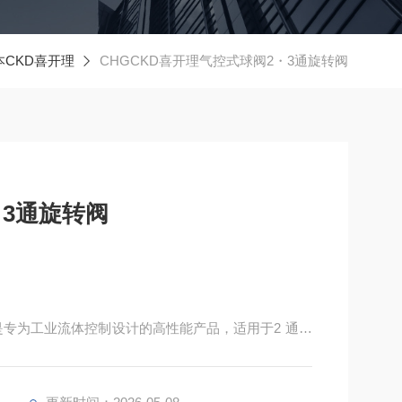
本CKD喜开理
CHGCKD喜开理气控式球阀2・3通旋转阀
・3通旋转阀
球阀是专为工业流体控制设计的高性能产品，适用于2 通和
水、油、温水）的通断与流向。系列凭借紧凑设计、高
、食品饮料、制药、半导体等行业。