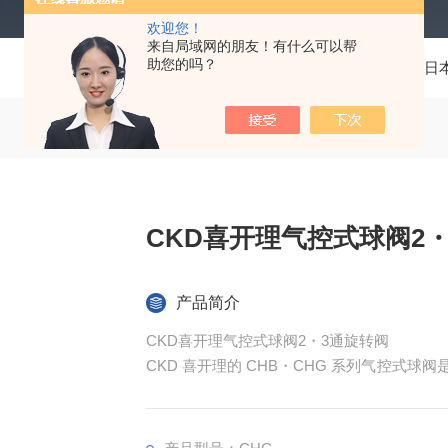
欢迎您！
来自局域网的朋友！有什么可以帮
助您的吗？
当前位置：
首页
产品中心
仪器仪表
日
CKD喜开理气控式球阀2
产品简介
CKD喜开理气控式球阀2・3通旋转阀
CKD 喜开理的 CHB・CHG 系列气控式
3 通管路系统，可精准控制气体、液体（如
可靠性和耐恶劣环境的特性，广泛应用于化工