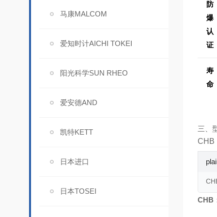
防
马康MALCOM
爆
认
爱知时计AICHI TOKEI
证
寿
阳光科学SUN RHEO
命
爱安德AND
三、
凯特KETT
CH
日本进口
pla
CH
日本TOSEI
CHB