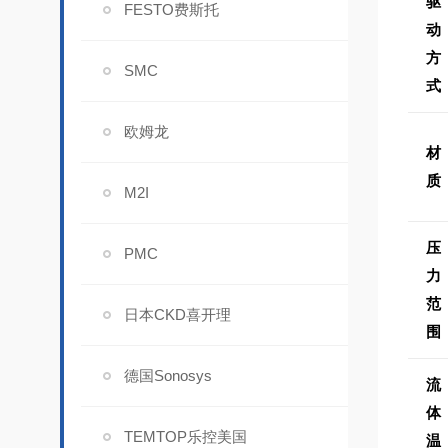
驱
FESTO费斯托
动
方
SMC
式
欧姆龙
材
质
M2I
压
PMC
力
范
日本CKD喜开理
围
德国Sonosys
流
体
TEMTOP乐控美国
温