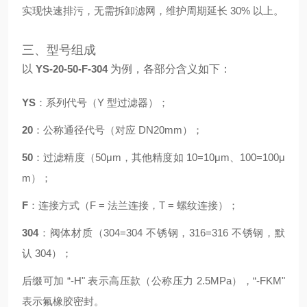
实现快速排污，无需拆卸滤网，维护周期延长 30% 以上。
三、型号组成
以
YS-20-50-F-304
为例，各部分含义如下：
YS
：系列代号（Y 型过滤器）；
20
：公称通径代号（对应 DN20mm）；
50
：过滤精度（50μm，其他精度如 10=10μm、100=100μ
m）；
F
：连接方式（F = 法兰连接，T = 螺纹连接）；
304
：阀体材质（304=304 不锈钢，316=316 不锈钢，默
认 304）；
后缀可加 “-H" 表示高压款（公称压力 2.5MPa），“-FKM"
表示氟橡胶密封。