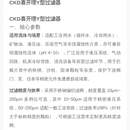
CKD喜开理Y型过滤器
CKD喜开理Y型过滤器
一、核心参数
适用流体与场景
：适配工业用水（循环水、冷却用水）、
矿物油、液压油、压缩空气等非强腐蚀性介质，亦可兼容
弱腐蚀性流体（pH 4~10）；广泛应用于液压系统、气动
回路、机床冷却管路、清洗设备等前置过滤环节，用于拦
截介质中的铁锈、沙粒、固体颗粒等杂质，保护下游阀
门、泵、仪表等精密元件免遭磨损或堵塞。
过滤精度与效率
：采用不锈钢编织滤网，精度覆盖 10μm~
200μm 多档位可选，其中 10~50μm 适用于精密液压系
统，50~200μm 适配一般工业管路；过滤效率≥98%（针对
大于标称精度的颗粒），可根据工况需求定制更高精度滤
网。