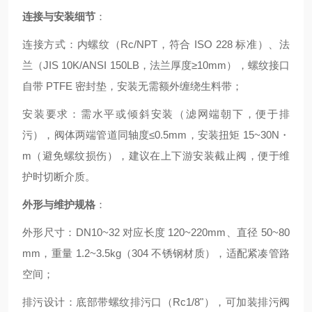
连接与安装细节
：
连接方式：内螺纹（Rc/NPT，符合 ISO 228 标准）、法
兰（JIS 10K/ANSI 150LB，法兰厚度≥10mm），螺纹接口
自带 PTFE 密封垫，安装无需额外缠绕生料带；
安装要求：需水平或倾斜安装（滤网端朝下，便于排
污），阀体两端管道同轴度≤0.5mm，安装扭矩 15~30N・
m（避免螺纹损伤），建议在上下游安装截止阀，便于维
护时切断介质。
外形与维护规格
：
外形尺寸：DN10~32 对应长度 120~220mm、直径 50~80
mm，重量 1.2~3.5kg（304 不锈钢材质），适配紧凑管路
空间；
排污设计：底部带螺纹排污口（Rc1/8"），可加装排污阀