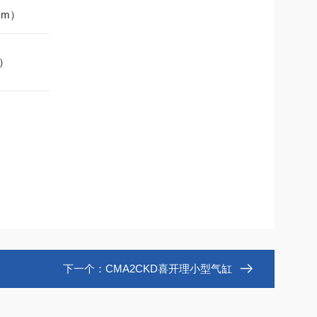
mm）
）
）
下一个：
CMA2CKD喜开理小型气缸