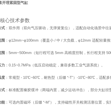
D喜开理紧固型气缸
核心技术参数
方式
：双作用（双向气压驱动，无弹簧复位），适配自动化场景中往
范围
：φ12mm~φ100mm（覆盖小 / 中 / 大负载，φ12mm 适配轻
范围
：5mm~500mm（短行程可选 5mm 高精度控制，长行程支持 
压力
：0.15~0.7MPa（低压启动稳定，兼容多数工业气源系统）。
温度
：常规型 - 10℃~60℃，耐热型（后缀 “-T"）-10℃~80℃，适
方式
：标准配置橡胶缓冲（两端内置，减少运动冲击），部分大缸径
功能
：可选内置磁环（后缀 “-M"），支持磁性开关检测活塞位置，