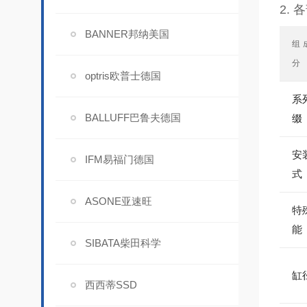
2.
BANNER邦纳美国
组
分
optris欧普士德国
系
BALLUFF巴鲁夫德国
缀
安
IFM易福门德国
式
ASONE亚速旺
特
能
SIBATA柴田科学
缸
西西蒂SSD