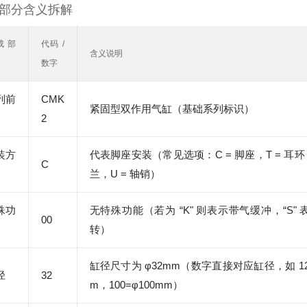
 各部分含义拆解
成部
代码 /
含义说明
数字
列前
CMK
紧固型双作用气缸（基础系列标识）
2
装方
代表脚座安装（常见选项：C = 脚座，T = 耳环，
C
兰，U = 轴销）
殊功
无特殊功能（若为 “K" 则表示带气缓冲，“S"
00
转）
缸径尺寸为 φ32mm（数字直接对应缸径，如 12
径
32
m，100=φ100mm）