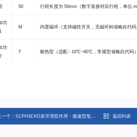
程
50
行程长度为 50mm（数字直接对应行程，单位 
加功
M
内置磁环（支持磁性开关，无磁环则省略此代码
1
加功
T
耐热型（适配 - 10℃~80℃，常规型省略此代码
2
上一个：
SCPH3CKD喜开理双作用・微速型笔形气缸
返回列表