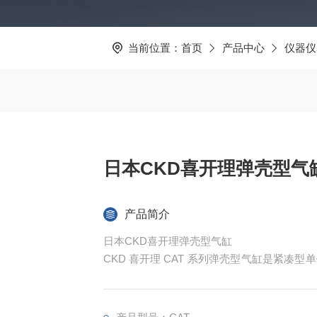
当前位置：
首页
产品中心
仪器仪
日本CKD喜开理弹壳型气
产品简介
日本CKD喜开理弹壳型气缸
CKD 喜开理 CAT 系列弹壳型气缸是紧
受限的自动化场景设计。缸径覆盖 φ6/10/15mm
可达 50-500mm/s，适配高频次短行程动
塞杆可选外螺纹或无螺纹设计，安装灵活便捷