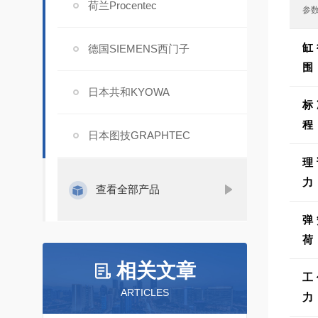
荷兰Procentec
参
缸
德国SIEMENS西门子
围
日本共和KYOWA
标
程
日本图技GRAPHTEC
理
力
查看全部产品
弹
荷
相关文章
工
ARTICLES
力