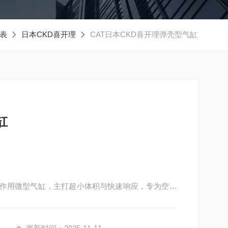
表
日本CKD喜开理
CAT日本CKD喜开理弹壳型气缸
缸
凑型单作用微型气缸，主打超小体积与快速响应，专为空间
，行程 5-15mm，工作压力 0.2-0.7MPa，活塞速度
作。支持面板（N 型）与埋入（O 型）两种安装方式，活
。