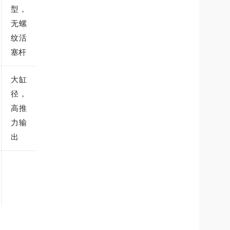
型，
无螺
纹活
塞杆
大缸
径，
高推
力输
出