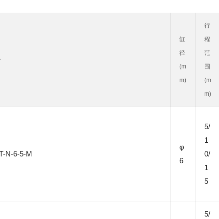
行
缸
程
径
范
号
(m
围
m)
(m
m)
5/
1
φ
T-N-6-5-M
0/
6
1
5
5/