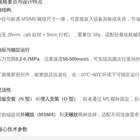
规格要点与设计特点
凑结构
径与标准 M5/M6 螺纹尺寸一致，可直接嵌入设备面板或夹具，节省空
至 26mm（φ6 缸径 + 5mm 行程），重量仅 18g，适配轻量化
响应与稳定运行
压力范围
0.2-0.7MPa
，活塞速度
50-500mm/s
，可实现高频次往复动作（最
腈橡胶密封件，耐磨损且抗老化，在 - 10℃~60℃环境下可稳定运行 
灵活性
面板安装（N 型）
和
埋入安装（O 型）
，前者通过 M5 螺栓固定，
杆前端提供
外螺纹（M3/M4）
和
无螺纹
两种选择，适配不同连接需求
核心技术参数