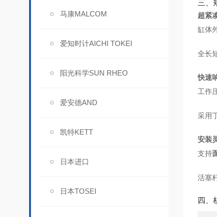
三、
马康MALCOM
超紧
缸体外
爱知时计AICHI TOKEI
全长短
阳光科学SUN RHEO
快速
工作
爱安德AND
采用丁
凯特KETT
安装
支持
日本进口
活塞
日本TOSEI
四、