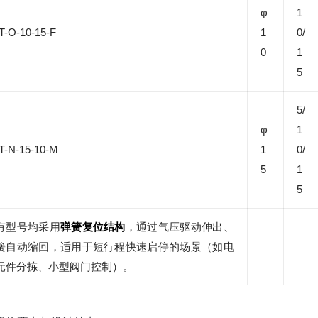
φ
1
T-O-10-15-F
1
0/
0
1
5
5/
φ
1
T-N-15-10-M
1
0/
5
1
5
有型号均采用
弹簧复位结构
，通过气压驱动伸出、
簧自动缩回，适用于短行程快速启停的场景（如电
元件分拣、小型阀门控制）。