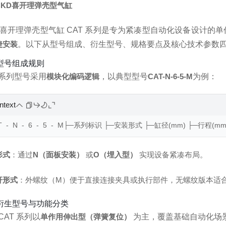
CKD喜开理弹壳型气缸
D 喜开理弹壳型气缸 CAT 系列是专为紧凑型自动化设备设计的
捷安装
。以下从型号组成、衍生型号、规格要点及核心技术参数
型号组成规则
 系列型号采用
模块化编码逻辑
，以典型型号
CAT-N-6-5-M
为例：
intext
  -  N  -  6  -  5  -  M├─系列标识 ├─安装形式 ├─缸径(mm) ├─行程(mm) ├─活塞杆前
形式
：通过
N（面板安装）
或
O（埋入型）
实现设备紧凑布局。
杆形式
：外螺纹（M）便于直接连接夹具或执行部件，无螺纹版本适
衍生型号与功能分类
CAT 系列以
单作用伸出型（弹簧复位）
为主，覆盖基础自动化场