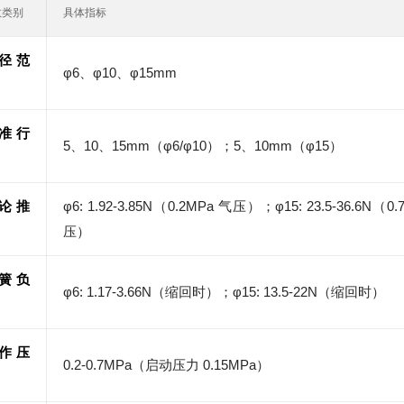
数类别
具体指标
径范
φ6、φ10、φ15mm
准行
5、10、15mm（φ6/φ10）；5、10mm（φ15）
论推
φ6: 1.92-3.85N（0.2MPa 气压）；φ15: 23.5-36.6N（0
压）
簧负
φ6: 1.17-3.66N（缩回时）；φ15: 13.5-22N（缩回时）
作压
0.2-0.7MPa（启动压力 0.15MPa）