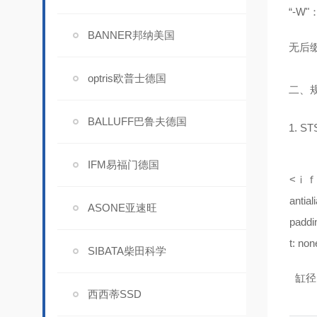
“-W
BANNER邦纳美国
无后
optris欧普士德国
二、
BALLUFF巴鲁夫德国
1. 
IFM易福门德国
<ｉｆｒａ
antial
ASONE亚速旺
paddin
t: non
SIBATA柴田科学
缸径
西西蒂SSD