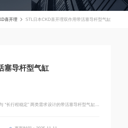
KD喜开理
STL日本CKD喜开理双作用带活塞导杆型气缸
活塞导杆型气缸
凑" 与 “长行程稳定" 两类需求设计的带活塞导杆型气缸，
结构，通过气压驱动实现精准推拉动作，导杆有效抵消横向