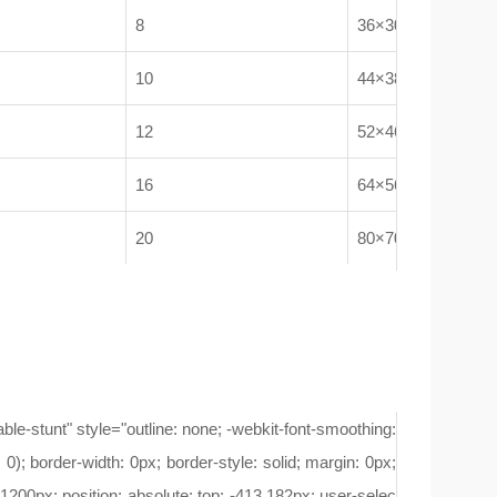
8
36×30
10
44×38
12
52×46
16
64×56
20
80×70
-stunt" style="outline: none; -webkit-font-smoothing:
, 0); border-width: 0px; border-style: solid; margin: 0px;
: -1200px; position: absolute; top: -413.182px; user-selec