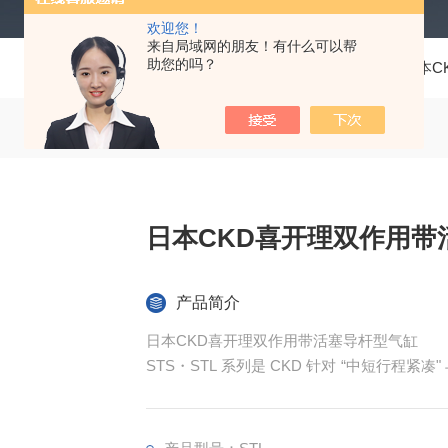
欢迎您！
来自局域网的朋友！有什么可以帮
助您的吗？
当前位置：
首页
产品中心
仪器仪表
日本C
日本CKD喜开理双作用带
产品简介
日本CKD喜开理双作用带活塞导杆型气缸
STS・STL 系列是 CKD 针对 “中短行程紧
均采用 “活塞驱动 + 双导杆导向" 一体化
负载与扭转力。