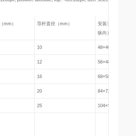
（mm）
导杆直径（mm）
安装孔间距（mm
纵向）
10
48×40
12
56×48
16
68×58
20
84×72
25
104×90