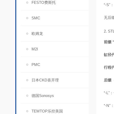
FESTO费斯托
“-S
无后
SMC
2. S
欧姆龙
前缀 “
M2I
缸径代
PMC
行程代
日本CKD喜开理
后缀
“-L
德国Sonosys
“-N
TEMTOP乐控美国