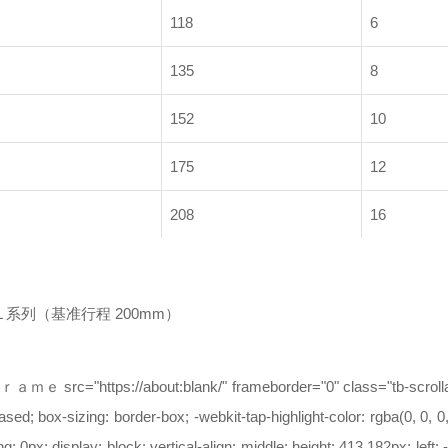
118
6
135
8
152
10
175
12
208
16
STL 系列（基准行程 200mm）
ｍｅ src="https://about:blank/" frameborder="0" class="tb-scrollable
iased; box-sizing: border-box; -webkit-tap-highlight-color: rgba(0, 0, 0
g: 0px; display: block; vertical-align: middle; height: 413.182px; left