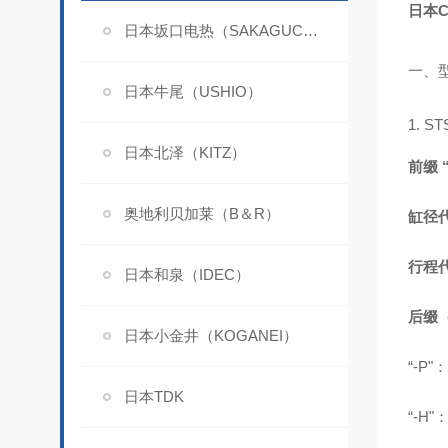
日本
日本坂口电热（SAKAGUCHI）
一、
日本牛尾（USHIO）
1. S
日本北泽（KITZ）
前缀 “
奥地利贝加莱（B＆R）
缸径代
行程代
日本和泉（IDEC）
后缀
日本小金井（KOGANEI）
“-P
日本TDK
“-H