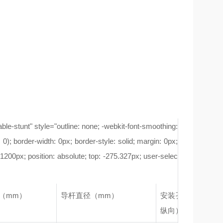
-stunt" style="outline: none; -webkit-font-smoothing:
, 0); border-width: 0px; border-style: solid; margin: 0px;
: -1200px; position: absolute; top: -275.327px; user-selec
（mm）
导杆直径（mm）
安装孔间距（mm
纵向）