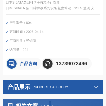
日本SIBATA柴田科学手持粒子计数器
日本 SIBATA 柴田科学该系列设备包含简易 PM2.5 监测仪 PS-
3、手持粒子计数器 804、SPH-036、SPH-033，均采用光散射
法检测原理，覆盖生活环境温湿度与 PM2.5 简易监测、工业场景
产品型号：804
多粒径颗粒计数检测等需求，具备操作便捷、数据可记录传输、
维护简单等特点，可满足家庭、办公、电子、医药、实验室等多
更新时间：2026-04-14
场景的空气颗粒物监测与洁净度管控需求。
厂商性质：经销商
访问量：224
13739072496
产品咨询
产品展示
PRODUCT CATEGORY
相关文章