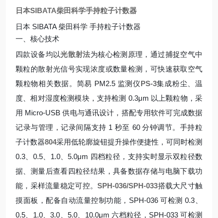
日本SIBATA柴田科学手持粒子计数器
日本 SIBATA 柴田科学 手持粒子计数器
一、核心技术
四款设备均以
光散射法
为核心检测原理，通过捕捉空气中
颗粒的散射光信号实现浓度或数量检测，可快速获取空气
颗粒物相关数据。简易 PM2.5 监测仪
PS-3
集成粉尘、温
度、相对湿度检测模块，支持检测 0.3μm 以上颗粒物，采
用 Micro-USB 供电与通讯设计，搭配专用软件可完成数据
记录与管理，记录间隔支持 1 秒至 60 分钟调节。手持粒
子计数器
804
采用低轮廓旋钮提升操作便捷性，可同时检测
0.3、0.5、1.0、5.0μm 四档粒径，支持实时显示双粒径数
据、测量后查看四粒径结果，具备数据存储与电脑下载功
能，采样流量稳定可控。
SPH-036/SPH-033
搭载大尺寸触
摸面板，配备自动流量控制功能，SPH-036 可检测 0.3、
0.5、1.0、3.0、5.0、10.0μm 六档粒径，SPH-033 可检测