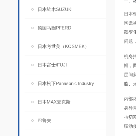
一、
日本铃木SUZUKI
日本铃
陶瓷
德国马圈PFERD
载变
问题
日本考世美（KOSMEK）
机身
日本富士/FUJI
幅，
层间
日本松下Panasonic Industry
脂、
内部
日本MAX麦克斯
身异
持切
巴鲁夫
联动