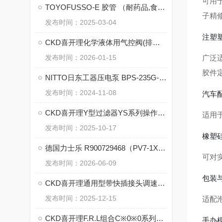
可用
TOYOFUSSO-E 胶管 （耐药品,食品用胶管）的特点
子精
发布时间：2025-03-04
注塑
CKD喜开理化学液体用气控阀(排液用)LYX系列的工作原理
发布时间：2026-01-15
广泛
胶件
NITTO日东工器压电泵 BPS-235G-A2-0001的技术参数
发布时间：2024-11-08
汽车
CKD喜开理Y型过滤器YS系列操作使用
适用
发布时间：2025-10-17
橡塑
德国力士乐 R900729468（PV7-1X/10-14RE01KD0-16）变量叶片泵核心优势
可对
发布时间：2026-06-09
包装
CKD喜开理通用型带快插接头调速阀SC3U-M5-4-I的优势
发布时间：2025-12-15
适配
CKD喜开理F.R.L组合C※0※0系列的特点
手办