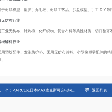
用于树脂模型、塑胶手办毛坯、树脂工艺品、沙盘模型、手工 DIY 
与无纺布行业
切工业无纺布、针刺棉、化纤织物、复合布料等柔性材质，切口整齐
器械辅料行业
医用塑胶配件、发泡防护垫、医用无纺布辅料、小型橡塑零配件的精
求。
上一个：
PJ-RC161日本MAX麦克斯可充电钢筋切割机
返回列表