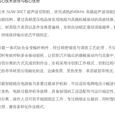
核心技术原理与核心优势
木 SUW-30CT 超声波切割机，依托成熟的
40kHz 高频超声波谐振
换能结构，通过高精度压电晶体实现电能与高频机械振动的高效转换
化、材质阻力差异以及作业角度偏移，全程自动锁定最佳谐振频率，
，持续保持输出状态平稳恒定。
搭载一体式钛合金变幅杆构件，经过精密锻造与调质工艺处理，不
同时有效抑制多余振动损耗，让切割刀片输出的微幅振动均匀且集中
剪切分离的方式完成切割作业，全程采用
冷切割工作模式
，切割过程
无纺布等材质出现融化粘连、边缘焦黑、受热变形、表层破损等情况
搭载智能稳压电路板与多重过载保护机制，可自适应电网电压小幅波
常发热、电路过载停机等故障，具备较强的工况适配性与运行稳定性
割分离，操作人员可双手稳固固定工件，专注精细走位裁切，同时预
使用，兼容多样化作业模式。