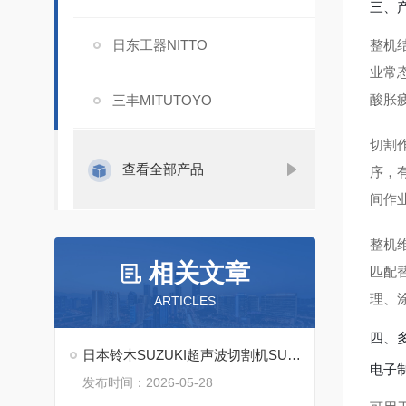
三、
日东工器NITTO
整机
业常
酸胀
三丰MITUTOYO
切割
查看全部产品
序，
间作
整机
相关文章
匹配
理、
ARTICLES
四、
日本铃木SUZUKI超声波切割机SUW-30CT的核心技术
电子
发布时间：2026-05-28