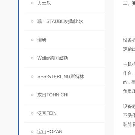
力士乐
二、
瑞士STAUBLI史陶比尔
理研
设备标
定输
Weller德国威勒
主机机
作台
SES-STERLING斯特林
m，
负重
东日TOHNICHI
设备标
泛音FEIN
不受
装简
宝山HOZAN