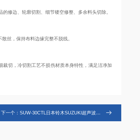
制品的修边、轮廓切割、细节镂空修整、多余料头切除。
不散丝，保持布料边缘完整不脱线。
细裁切，冷切割工艺不损伤材质本身特性，满足洁净加
下一个：
SUW-30CTL日本铃木SUZUKI超声波切割机