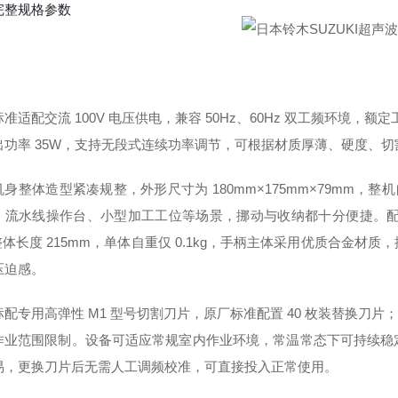
完整规格参数
准适配交流 100V 电压供电，兼容 50Hz、60Hz 双工频环境，额定
出功率 35W，支持无段式连续功率调节，可根据材质厚薄、硬度、
身整体造型紧凑规整，外形尺寸为 180mm×175mm×79mm，整
、流水线操作台、小型加工工位等场景，挪动与收纳都十分便捷。配
整体长度 215mm，单体自重仅 0.1kg，手柄主体采用优质合金
压迫感。
配专用高弹性 M1 型号切割刀片，原厂标准配置 40 枚装替换刀片
作业范围限制。设备可适应常规室内作业环境，常温常态下可持续稳
易，更换刀片后无需人工调频校准，可直接投入正常使用。