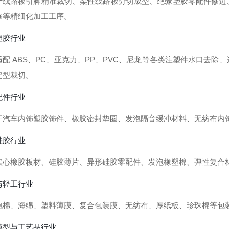
于线路板引脚精准裁切、柔性线路板分切成型、绝缘塑胶零配件修边
修等精细化加工工序。
塑胶行业
适配 ABS、PC、亚克力、PP、PVC、尼龙等各类注塑件水口去
定型裁切。
配件行业
于汽车内饰塑胶饰件、橡胶密封垫圈、发泡隔音缓冲材料、无纺布内
硅胶行业
实心橡胶板材、硅胶薄片、异形硅胶零配件、发泡橡塑棉、弹性复合
与轻工行业
泡棉、海绵、塑料薄膜、复合包装膜、无纺布、厚纸板、珍珠棉等包
模型与工艺品行业