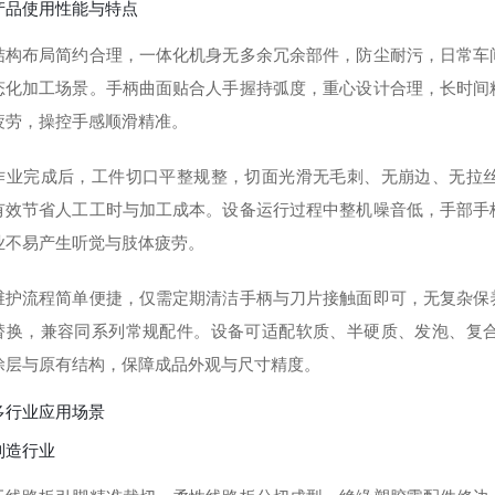
产品使用性能与特点
结构布局简约合理，一体化机身无多余冗余部件，防尘耐污，日常车
态化加工场景。手柄曲面贴合人手握持弧度，重心设计合理，长时间
疲劳，操控手感顺滑精准。
作业完成后，工件切口平整规整，切面光滑无毛刺、无崩边、无拉
有效节省人工工时与加工成本。设备运行过程中整机噪音低，手部手
业不易产生听觉与肢体疲劳。
维护流程简单便捷，仅需定期清洁手柄与刀片接触面即可，无复杂保
替换，兼容同系列常规配件。设备可适配软质、半硬质、发泡、复
涂层与原有结构，保障成品外观与尺寸精度。
多行业应用场景
制造行业