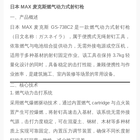
日本 MAX 麦克斯燃气动力式射钉枪
一、产品概述
日本 MAX 麦克斯 GS-738C2 是一款燃气动力式射钉枪
（日文名称：ガスネイラ），属于便携式无绳射钉工具，
依靠燃气与电池组合提供动力，无需外接电源或空压机，
适用于多种基材的射钉固定作业。该工具在保持 3.7kg 轻
量化设计的同时，具备稳定的击打性能，兼顾便携性与作
业效率，是建筑施工、室内装修等场景的常用设备。
二、核心技术
1. 燃气动力击打系统
采用
燃气爆燃驱动技术
，通过内置燃气 cartridge 与点火装
置产生可控爆燃，将射钉高速击入基材。该系统无需外接
气源，击打力度稳定，可在混凝土、钢材、木材等多种材
质上实现可靠固定。内置压力调节装置，确保不同长度射