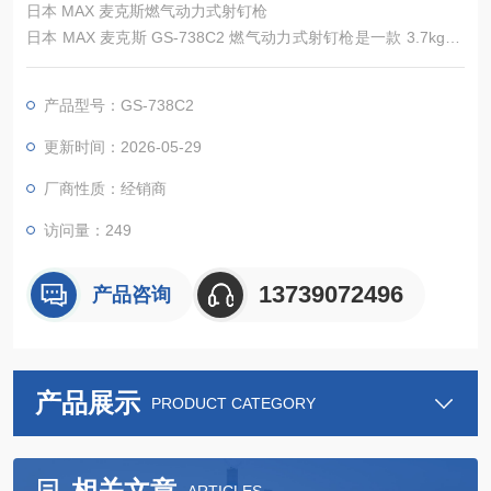
日本 MAX 麦克斯燃气动力式射钉枪
日本 MAX 麦克斯 GS-738C2 燃气动力式射钉枪是一款 3.7kg 轻
量化无绳射钉工具，采用燃气爆燃驱动技术，适配 13-38mm 多
种规格射钉，单次充电可完成约 3,000 次击发，适用于混凝土、
产品型号：GS-738C2
钢材、木材等基材的固定作业。该工具集成反冲吸收机构与空打
防止系统，兼顾作业效率与安全性，广泛应用于建筑施工、室内
更新时间：2026-05-29
装修、机电安装等领域。
厂商性质：经销商
访问量：249
13739072496
产品咨询
产品展示
PRODUCT CATEGORY
相关文章