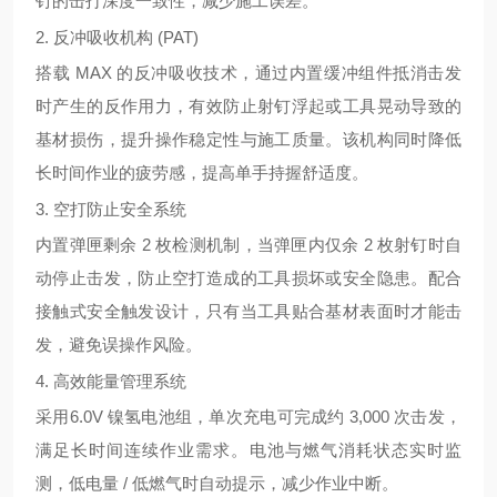
钉的击打深度一致性，减少施工误差。
2. 反冲吸收机构 (PAT)
搭载 MAX 的
反冲吸收技术
，通过内置缓冲组件抵消击发
时产生的反作用力，有效防止射钉浮起或工具晃动导致的
基材损伤，提升操作稳定性与施工质量。该机构同时降低
长时间作业的疲劳感，提高单手持握舒适度。
3. 空打防止安全系统
内置
弹匣剩余 2 枚检测机制
，当弹匣内仅余 2 枚射钉时自
动停止击发，防止空打造成的工具损坏或安全隐患。配合
接触式安全触发设计，只有当工具贴合基材表面时才能击
发，避免误操作风险。
4. 高效能量管理系统
采用
6.0V 镍氢电池组
，单次充电可完成约 3,000 次击发，
满足长时间连续作业需求。电池与燃气消耗状态实时监
测，低电量 / 低燃气时自动提示，减少作业中断。