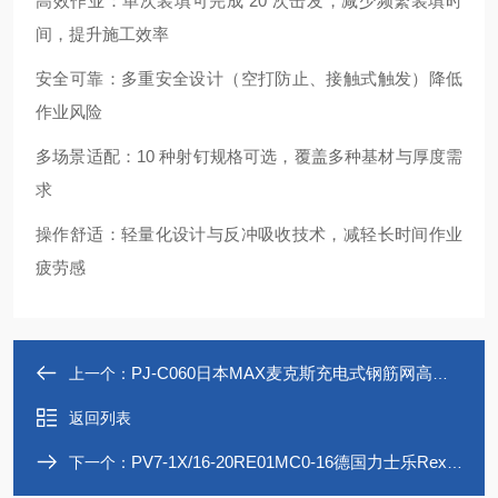
高效作业
：单次装填可完成 20 次击发，减少频繁装填时
间，提升施工效率
安全可靠
：多重安全设计（空打防止、接触式触发）降低
作业风险
多场景适配
：10 种射钉规格可选，覆盖多种基材与厚度需
求
操作舒适
：轻量化设计与反冲吸收技术，减轻长时间作业
疲劳感
PJ-C060日本MAX麦克斯充电式钢筋网高效切割机
上一个：
返回列表
PV7-1X/16-20RE01MC0-16德国力士乐Rexroth液压叶片泵R900580382
下一个：