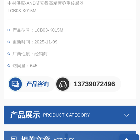
中村供应-AND艾安得高精度称重传感器
LCB03-K015M
对于拉伸和压缩
平台秤类型
产品型号：LCB03-K015M
高性能、防潮处理、小型轻量型(四个角均可调节)易于系统集成
和平台秤等的生产，促进成本降低。
更新时间：2025-11-09
主要应用
厂商性质：经销商
/平台秤
/检查秤
访问量：645
13739072496
产品咨询
产品展示
PRODUCT CATEGORY
相关文章