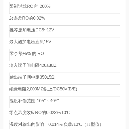
限制过载
RC 的 200%
总误差
RO的0.02%
推荐施加电压
DC5~12V
最大施加电压
直流15V
零余额
±5% 的 RO
输入端子间电阻
420±30Ω
输出端子间电阻
350±5Ω
绝缘电阻
2,000MΩ以上/DC50V(B/E)
温度补偿范围
-10℃～40℃
零点温度效应
RO的0.023%/10℃
温度对输出的影响
0.014% 负载/10℃（典型值）