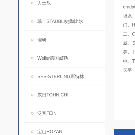
力士乐
era
坦泵、
瑞士STAUBLI史陶比尔
门、H
工、O
理研
威、S
美、H
Weller德国威勒
电、T
天平
SES-STERLING斯特林
东日TOHNICHI
泛音FEIN
宝山HOZAN