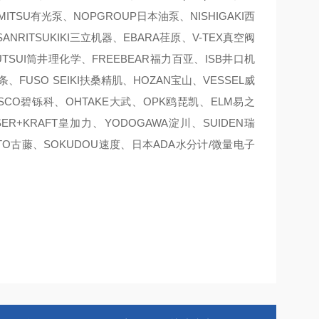
IMITSU有光泵、NOPGROUP日本油泵、NISHIGAKI西
ANRITSUKIKI三立机器、EBARA荏原、V-TEX真空阀
SUTSUI筒井理化学、FREEBEAR福力百亚、ISB井口机
焊条、FUSO SEIKI扶桑精肌、HOZAN宝山、VESSEL威
ISCO碧铄科、OHTAKE大武、OPK鸥琵凯、ELM易之
SER+KRAFT皇加力、YODOGAWA淀川、SUIDEN瑞
RUTO古藤、SOKUDOU速度、日本ADA水分计/微量电子