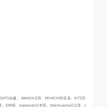
TO佐藤 、AMADA天田、MIYACHI米亚基、KITZ开
IM泵、kawamoto川本泵、hitachi-pump日立泵、t