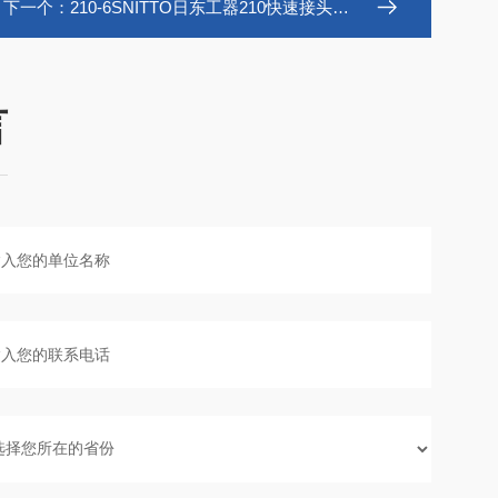
下一个：
210-6SNITTO日东工器210快速接头套筒油压接头公头
言