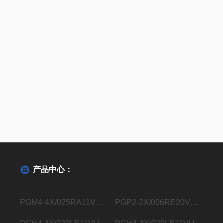
产品中心：
PGM4-4X/025RA11VU2德国力士乐Rexroth内齿轮泵R901363096
PGP2-2X/006RE20VE4德国力士乐Rexroth内齿轮泵R900932129