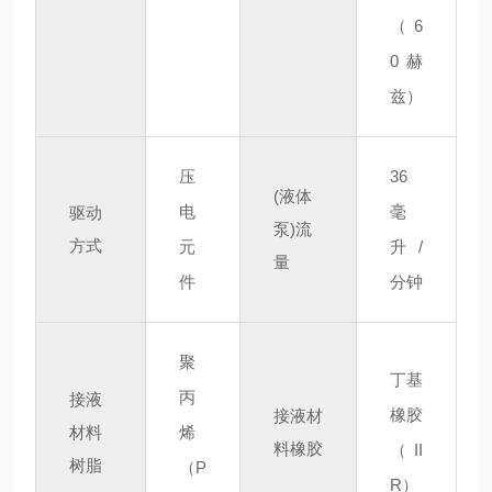
（6
0 赫
兹）
压
36
(液体
电
毫
驱动
泵)流
方式
元
升
/
量
件
分钟
聚
丁基
丙
接液
橡胶
接液材
材料
烯
料橡胶
（II
树脂
（P
R）