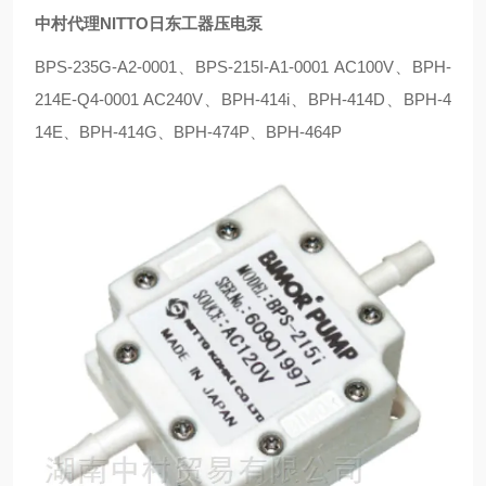
中村代理NITTO日东工器压电泵
BPS-235G-A2-0001、BPS-215I-A1-0001 AC100V、BPH-
214E-Q4-0001 AC240V、BPH-414i、BPH-414D、BPH-4
14E、BPH-414G、BPH-474P、BPH-464P