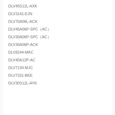
DLV45S12L-AXK
DLV3141-EJN
DLV70A06L-ACK
DLV45A06P-SPC（AC）
DLV30A06P-SPC（AC）
DLV30A06P-ACK
DLV8244-MKC
DLV45A12P-AC
DLV7134-MJC
DLV7331-BKE
DLV30S12L-AYK