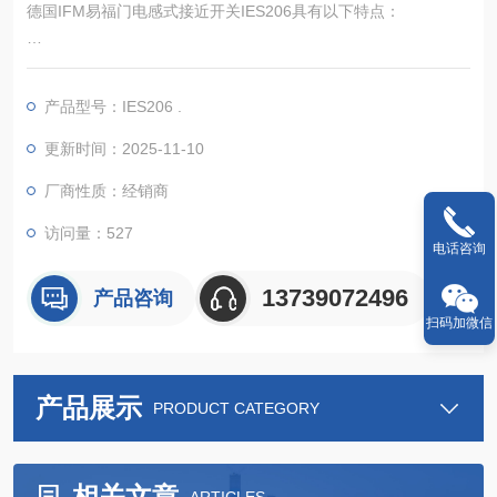
德国IFM易福门电感式接近开关IES206具有以下特点：
产品型号：IES206 .
电气性能可靠：工作电压为 10 - 30V DC，适应多种电源系统。
具备短路保护、过载保护和反相保护功能，可有效防止因电气连
更新时间：2025-11-10
接错误或电路故障而损坏传感器。
厂商性质：经销商
检测精度高：感应距离为 3mm，实际感应距离 3±10% mm，工
访问量：527
电话咨询
作距离为 0 - 2.43mm。校正系数为 1，对所有金属的检测距离恒
定，低传感器容差保证了检测的可靠性
13739072496
产品咨询
扫码加微信
产品展示
PRODUCT CATEGORY
相关文章