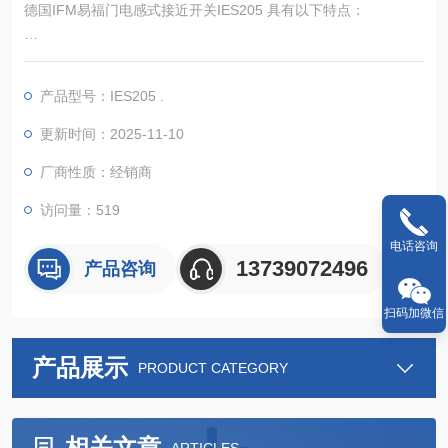
德国IFM易福门电感式接近开关IES205 具有以下特点：
产品型号：IES205 .
电气性能可靠：工作电压为 10 - 30V DC，能适应多种电源系
统。电流损耗小于 10mA，节能且适应多种电气环境。具备反相
更新时间：2025-11-10
保护、短路保护和过载保护功能，可有效防止因电气连接错误或
厂商性质：经销商
电路故障而损坏传感器。
访问量：519
检测精度高：感应距离为 7mm，实际感应距离 7±10% mm，工
电话咨询
作距离为 0 - 5.67mm。校正系数为钢 1、特种
13739072496
产品咨询
扫码加微信
产品展示
PRODUCT CATEGORY
相关文章