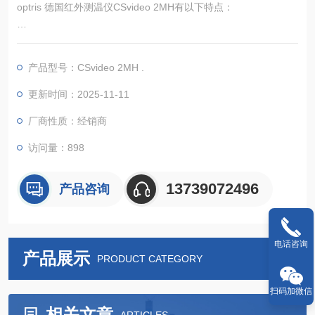
optris 德国红外测温仪CSvideo 2MH有以下特点：
测量范围适配高温场景：温度测量范围为 385°C 至 1600°C，通
过软件可进行量程扩展，适用于金属加工等高温工业场景中金属
产品型号：CSvideo 2MH .
和陶瓷材料的温度测量。
短波光谱精准测量：光谱范围为 1.6µm，属于短波范围，在此波
更新时间：2025-11-11
长下，金属材料、金属氧化物和陶瓷表现出良好的红外辐射特
厂商性质：经销商
性，能降低低发射率或未知发射率表面的测量误差，实现精确可
靠的温度
访问量：898
13739072496
产品咨询
电话咨询
产品展示
PRODUCT CATEGORY
扫码加微信
相关文章