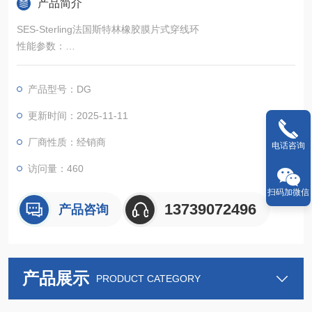
产品简介
SES-Sterling法国斯特林橡胶膜片式穿线环
性能参数：
温度适应性：工作温度范围为 - 30℃至 + 90℃，能在较宽的温度
区间内保持稳定的物理和化学性能，适用于多种不同的环境条
产品型号：DG
件。
机械性能：断裂拉伸强度为 7MPa，极限伸长率大于 400%，具
更新时间：2025-11-11
有较高的弹性和机械性能，能有效保护电线电缆免受机械损伤。
厂商性质：经销商
电气性能：介电强度大于 13kV/mm，具有良好的绝缘性能，可防
电话咨询
止电气击穿。
访问量：460
扫码加微信
13739072496
产品咨询
产品展示
PRODUCT CATEGORY