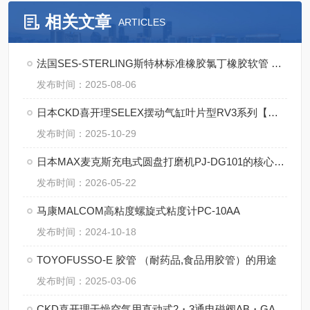
相关文章
ARTICLES
法国SES-STERLING斯特林标准橡胶氯丁橡胶软管 A0-M的优点
发布时间：2025-08-06
日本CKD喜开理SELEX摆动气缸叶片型RV3系列【湖南中村】
发布时间：2025-10-29
日本MAX麦克斯充电式圆盘打磨机PJ-DG101的核心技术
发布时间：2026-05-22
马康MALCOM高粘度螺旋式粘度计PC-10AA
发布时间：2024-10-18
TOYOFUSSO-E 胶管 （耐药品,食品用胶管）的用途
发布时间：2025-03-06
CKD喜开理干燥空气用直动式2・3通电磁阀AB・GAB・AG・GAG-Z系列详解