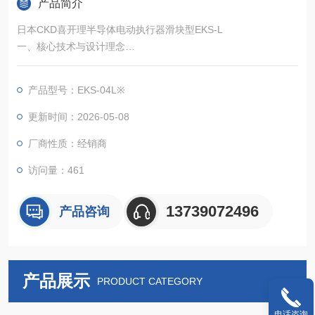
产品简介
日本CKD喜开理半导体电动执行器滑块型EKS-L
一、核心技术与设计理念
EKS-L 系列是 CKD 专为工业自动化领域打造的高刚性滑块型电
动执行器，其核心设计聚焦于大负载能力、长行程适应性与多环
产品型号：EKS-04L※
境兼容性。通过外轨式一体化结构（宽幅导轨与本体集成），显
著提升了抗扭转力矩和侧向负载能力，减少了并联导轨的使用需
更新时间：2026-05-08
求，从而实现设备空间利用率提升 25% 以上。
厂商性质：经销商
访问量：461
13739072496
产品咨询
产品展示
PRODUCT CATEGORY
电话咨询