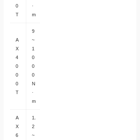
工作
0
·
m
台
T
m
9
A
~
大负
X
1
1
载传
4
0
±2
2
输、
0
0
0
0r
封装
0
0
秒
p
机械
0
N
m
臂
T
·
m
A
1.
微型
X
2
2
机械
6
~
±1
4
臂、