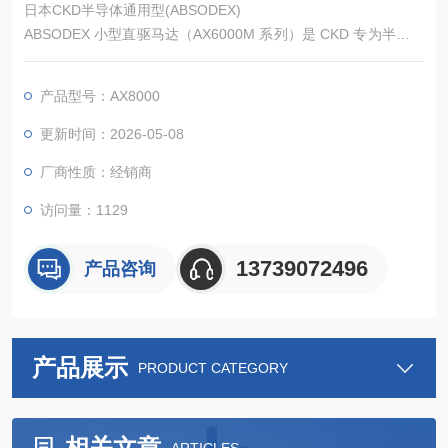
日本CKD半导体通用型(ABSODEX)
ABSODEX 小型直驱马达（AX6000M 系列）是 CKD 专为半导体
制造场景研发的行业最小尺寸直驱解决方案，采用无齿轮直驱技
术，消除传统传动链的间隙与磨损，实现**&amp;#177;10 秒重
产品型号：AX8000
复定位精度与纳米级分辨率**。其核心优势包括：
小型化：外径 φ80mm、高度 47mm（1.2N・m 机型），重量仅
更新时间：2026-05-08
1.2kg，可直接集成于晶圆检测探头。
厂商性质：经销商
访问量：1129
13739072496
产品咨询
产品展示
PRODUCT CATEGORY
相关文章