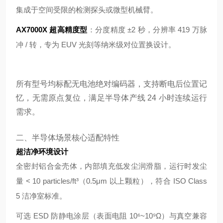
集成于空间受限的检测探头或微型机械臂。
AX7000X 超高精度型
：分度精度 ±2 秒，分辨率 419 万脉
冲 / 转，专为 EUV 光刻等纳米级对位置换设计。
所有型号均标配无电池绝对编码器，支持断电后位置记
忆，无需原点复位，满足半导体产线 24 小时连续运行
需求。
二、半导体场景核心适配特性
超洁净环境设计
全密封铝合金壳体，内部填充低发尘润滑脂，运行时发尘
量 < 10 particles/ft³（0.5μm 以上颗粒），符合 ISO Class
5 洁净室标准。
可选 ESD 防静电涂层（表面电阻 10⁶~10⁹Ω）与真空兼容