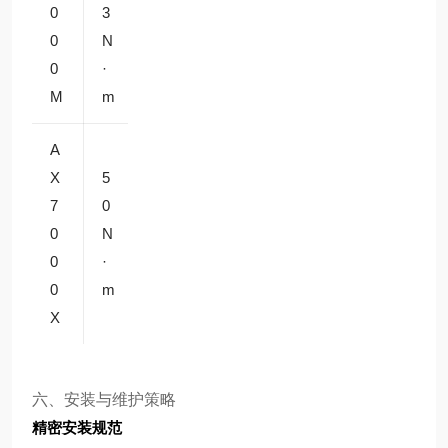
0
3
0
0r
空间
0
N
秒
p
受限
0
·
m
设备
M
m
A
纳米
X
5
1
级对
7
0
4
位置
±2
0
N
0r
换、
秒
0
·
p
EU
0
m
m
V 光
X
刻
六、安装与维护策略
精密安装规范