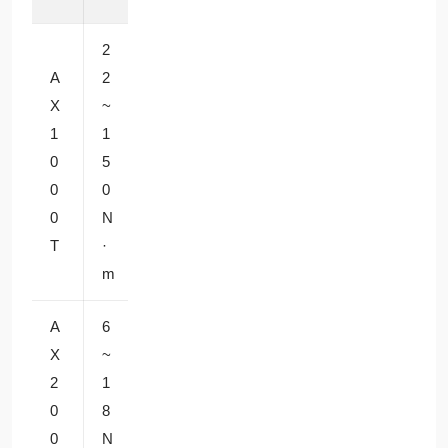
2
A
2
X
~
2
精密
1
1
±1
4
检
0
5
5
0r
测、
0
0
秒
p
芯片
0
N
m
键合
T
·
m
A
6
高速
X
~
3
搬
2
1
±1
0
运、
0
8
0
0r
旋转
0
N
秒
p