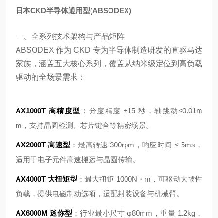
日本CKD半导体通用型(ABSODEX)
一、全系列技术架构与产品矩阵
ABSODEX 作为 CKD 专为半导体制造研发的直驱马达
家族，涵盖五大核心系列，覆盖从纳米级定位到高负载
驱动的全场景需求：
AX1000T 高精度型
：分度精度 ±15 秒，轴跳动≤0.01m
m，支持晶圆检测、芯片键合等精密场景。
AX2000T 高速型
：最高转速 300rpm，响应时间 < 5ms，
适用于电子元件高速搬运与晶圆传输。
AX4000T 大扭矩型
：最大扭矩 1000N・m，可驱动大惯性
负载，提供电磁制动选项，适配封装设备与机械臂。
AX6000M 迷你型
：行业最小尺寸 φ80mm，重量 1.2kg，