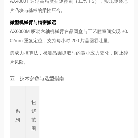
AX4000T 通过高精度扭矩控制（±1% FS），实现倒装芯
片凸块与基板的柔性压合。
微型机械臂与精密搬运
AX6000M 驱动六轴机械臂在晶圆盒与工艺腔室间实现 ±0.
02mm 重复定位，支持每小时 200 片晶圆吞吐量。
集成力控算法，检测晶圆抓取时的微小应力变化，防止碎
片风险。
五、技术参数与选型指南
重
扭
复
最
系
矩
定
高
适用
列
范
位
转
场景
围
精
速
度