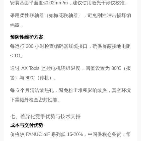
安装基面平面度≤0.02mm/m，建议使用激光干涉仪校准。
采用柔性联轴器（如梅花联轴器），避免刚性冲击损坏编
码器。
预防性维护方案
每运行 200 小时检查编码器线缆接口，确保屏蔽接地电阻
< 1Ω。
通过 AX Tools 监控电机绕组温度，阈值设置为 80℃（报
警）与 90℃（停机）。
每 6 个月清洁散热孔，避免粉尘堆积影响散热，真空环境
下需额外检查密封性能。
七、差异化竞争优势与技术支持
成本与交付优势
价格较 FANUC αiF 系列低 15-20%，中国保税仓备货，常