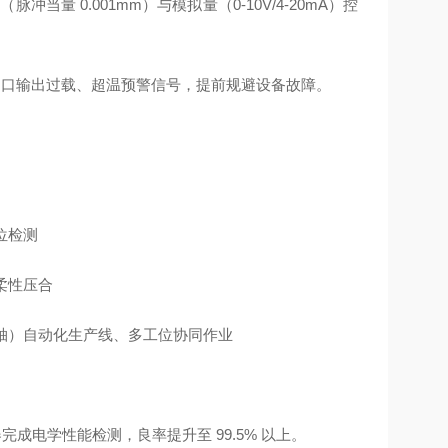
当量 0.001mm）与模拟量（0-10V/4-20mA）控
O 口输出过载、超温预警信号，提前规避设备故障。
位检测
柔性压合
 轴）
自动化生产线、多工位协同作业
完成电学性能检测，良率提升至 99.5% 以上。