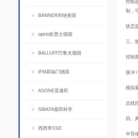
控制器
制，可
BANNER邦纳美国
状态
optris欧普士德国
三、
BALLUFF巴鲁夫德国
控制
IFM易福门德国
脉冲 
模拟
ASONE亚速旺
总线
SIBATA柴田科学
四、
西西蒂SSD
半导体