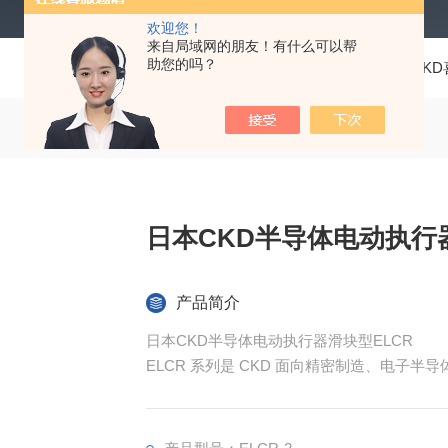
欢迎您！
来自局域网的朋友！有什么可以帮
助您的吗？
当前位置：
首页
产品中心
仪器仪表
日本CKD
日本CKD半导体电动执行
产品简介
日本CKD半导体电动执行器滑块型ELCR
ELCR 系列是 CKD 面向精密制造、电子
凑结构 + 高精度控制 + 长寿命运行" 为
导轨组合架构，通过模块化集成实现 “电机 - 丝
稳定性有严苛要求的自动化场景。