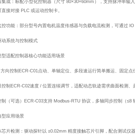
集成：标配小型化控制器（尺寸 80×30×60mm），支持脉冲串输入（脉冲
直接对接 PLC 或运动控制卡。
监控功能：部分型号内置电机温度传感器与负载电流检测，可通过 I
驱动系统与控制模式
类型
适配控制器
核心功能
适用场景
/ 方向控制
ECR-C01
点动、单轴定位、多段速运行
简单搬运、固定点
量控制
ECR-C02
速度 / 位置连续调节，适配动态轨迹需求
曲面检测、
控制（可选）
ECR-C03
支持 Modbus-RTU 协议，多轴同步控制（≤8
典型应用场景
芯片检测：驱动探针以 ±0.02mm 精度接触芯片引脚，配合测试仪器