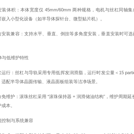
安装体积：本体宽度仅 45mm/60mm 两种规格，电机与丝杠同轴
可嵌入小型化设备（如半导体探针台、微型贴片机）。
向安装兼容：支持水平、垂直、倒挂等多角度安装，垂直安装时可选配制
。
洁净与低维护特性
运行：丝杠与导轨采用专用低挥发润滑脂，运行时发尘量＜15 particles/f
，适配半导体晶圆传输、液晶面板组装等洁净场景。
免维护：滚珠丝杠采用 “滚珠保持器 + 润滑储油结构"，维护周期延长至
护成本。
智能控制与系统兼容