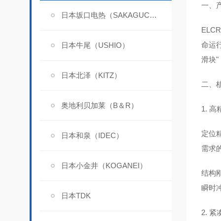
一、
日本坂口电热（SAKAGUCHI）
ELC
命运行
日本牛尾（USHIO）
滑块
日本北泽（KITZ）
二、
奥地利贝加莱（B＆R）
1. 
定位精
日本和泉（IDEC）
需求
日本小金井（KOGANEI）
结构
瞬时
日本TDK
2. 