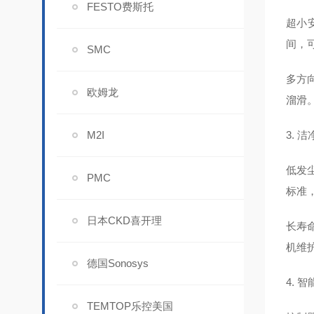
FESTO费斯托
超小
间，
SMC
多方
欧姆龙
溜滑
M2I
3. 
低发尘
PMC
标准
日本CKD喜开理
长寿命
机维
德国Sonosys
4. 
TEMTOP乐控美国