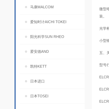
马康MALCOM
微型电
装。
爱知时计AICHI TOKEI
光学
阳光科学SUN RHEO
小型物
爱安德AND
五、
型号
凯特KETT
ELCR
日本进口
ELCR
日本TOSEI
ELCR