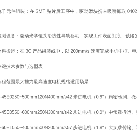
子元件组装：在 SMT 贴片后工序中，驱动滑块携带吸嘴抓取 0402 规
检测设备：驱动光学镜头沿线性导轨移动，实现工件表面划痕、缺陷
料搬运：在 3C 产品组装线中，以 200mm/s 速度完成手机中框、
关键技术参数与选型表
行程范围
最大推力
最高速度
电机规格
适用场景
-45E02
50~500mm
120N
400mm/s
42 步进电机（0.9°）
精密检测、微
-45E05
50~600mm
250N
300mm/s
42 步进电机（0.9°）
中负载搬运、
-60E10
50~400mm
500N
200mm/s
57 步进电机（1.8°）
大负载传输、