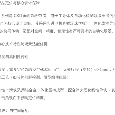
产品定位与核心设计逻辑
R 系列是 CKD 面向精密制造、电子半导体及自动化检测领域推出的滑
" 为核心设计目标。其采用步进电机直驱滚珠丝杠与一体化线性导轨组合
" 的协同传动，适配对空间、精度、稳定性有严苛要求的自动化场景
核心技术特性与场景适配优势
高精度与高刚性传动
度：重复定位精度达**±0.02mm**，无效行程（空转）≤0.1mm，
的工艺（如芯片引脚检测、微型组件组装）。
刚性：滑块采用铝合金一体化压铸成型，配合淬火硬化线性导轨（表面硬度
冲击负载而不影响定位精度。
紧凑设计与空间适配