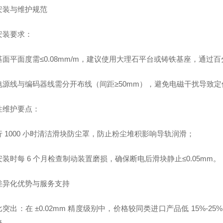
安装与维护规范
安装要求：
基面平面度需≤0.08mm/m，建议使用大理石平台或铸铁基座，通过
电源线与编码器线需分开布线（间距≥50mm），避免电磁干扰导致定
性维护要点：
 1000 小时清洁滑块防尘罩，防止粉尘堆积影响导轨润滑；
装时每 6 个月检查制动装置磨损，确保断电后滑块静止≤0.05mm。
差异化优势与服务支持
突出：在 ±0.02mm 精度级别中，价格较同类进口产品低 15%-2