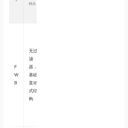
特点
举例
等
级
水质
洁净
的家
无过
常
用热
滤
结构
规
水器
F
器，
简
E
进
W
基础
单、
P
水、
B
直动
成本
D
小型
式结
低
M
纯水
构
机通
路控
制