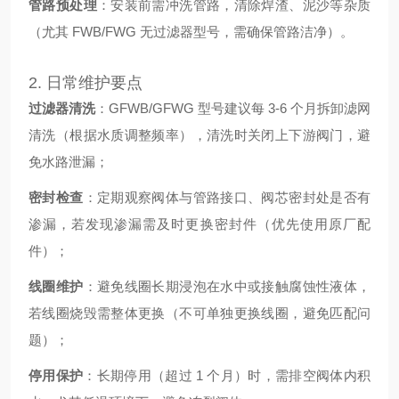
管路预处理
：安装前需冲洗管路，清除焊渣、泥沙等杂质
（尤其 FWB/FWG 无过滤器型号，需确保管路洁净）。
2. 日常维护要点
过滤器清洗
：GFWB/GFWG 型号建议每 3-6 个月拆卸滤网
清洗（根据水质调整频率），清洗时关闭上下游阀门，避
免水路泄漏；
密封检查
：定期观察阀体与管路接口、阀芯密封处是否有
渗漏，若发现渗漏需及时更换密封件（优先使用原厂配
件）；
线圈维护
：避免线圈长期浸泡在水中或接触腐蚀性液体，
若线圈烧毁需整体更换（不可单独更换线圈，避免匹配问
题）；
停用保护
：长期停用（超过 1 个月）时，需排空阀体内积