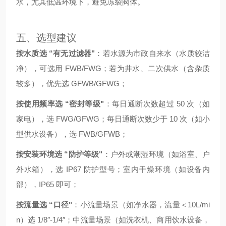
水，尤其低温环境下，避免冻裂阀体。
五、选型建议
按水质选 “有无过滤器"
：若水源为市政自来水（水质较洁
净），可选用 FWB/FWG；若为井水、二次供水（含杂质
较多），优先选 GFWB/GFWG；
按使用频率选 “密封等级"
：每日通断次数超过 50 次（如
家电），选 FWG/GFWG；每日通断次数少于 10 次（如小
型供水设备），选 FWB/GFWB；
按安装环境选 “防护等级"
：户外或潮湿环境（如浴室、户
外水箱），选 IP67 防护型号；室内干燥环境（如设备内
部），IP65 即可；
按流量选 “口径"
：小流量场景（如净水器，流量＜10L/mi
n）选 1/8″-1/4″；中流量场景（如洗衣机、商用饮水设备，