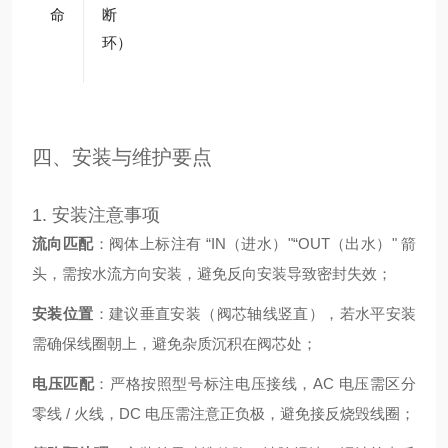
可至
命
断循
150
环）
万次
四、安装与维护要点
1. 安装注意事项
流向匹配
：阀体上标注有 “IN（进水）"“OUT（出水）" 箭
头，需按水流方向安装，避免反向安装导致密封失效；
安装位置
：建议垂直安装（阀芯轴线竖直），若水平安装
需确保线圈朝上，避免杂质沉积在阀芯处；
电压匹配
：严格按照型号标注电压接线，AC 电压需区分
零线 / 火线，DC 电压需注意正负极，避免接反烧毁线圈；