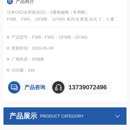
产品简介
日本CKD水用直动式2・3通电磁阀（专用阀）
FWB、FWG、GFWB、GFWG 系列水用直动式 2・3 通电磁
阀，是专为水介质控制设计的专用阀类产品，核心功能是通过电
磁信号快速实现水路的通断或 2/3 通切换，广泛适配民用、商用
产品型号：FWB・FWG・GFWB・GFWG
及工业轻载水系统场景。
更新时间：2026-05-08
厂商性质：经销商
访问量：540
13739072496
产品咨询
产品展示
PRODUCT CATEGORY