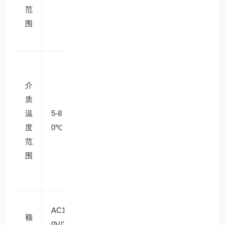
范
1.0
围
MP
a
适配
冷
介
水、
质
常温
温
5-8
水，
度
0℃
部分
范
型号
围
可至
90℃
适配
AC10
额
民
0V/20