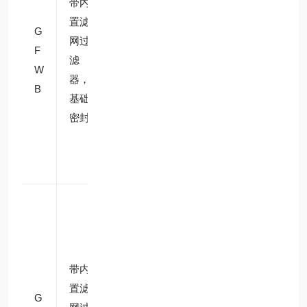
带内
常
防杂
水、
置滤
G
规
质卡
工业
网过
F
E
堵，
冷却
滤
W
P
适配
水路
器，
B
D
一般
支路
基础
M
水质
控制
密封
（水
质中
等）
户外
小型
耐
供水
老
设
带内
化
防堵
备、
置滤
G
E
+ 耐
循环