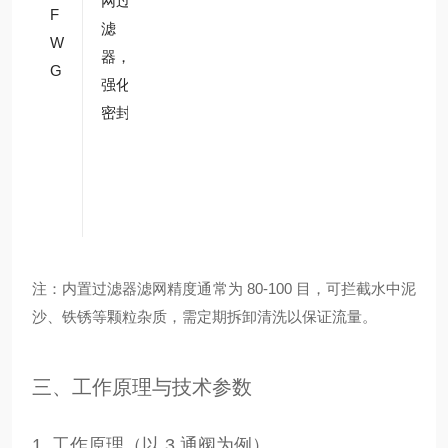
网过
F
P
候，
水系
滤
W
D
适配
统分
器，
G
M/
复杂
流
强化
F
水质
（水
密封
K
质稍
M
差、
温差
大）
注：内置过滤器滤网精度通常为 80-100 目，可拦截水中泥
沙、铁锈等颗粒杂质，需定期拆卸清洗以保证流量。
三、工作原理与技术参数
1. 工作原理（以 3 通阀为例）