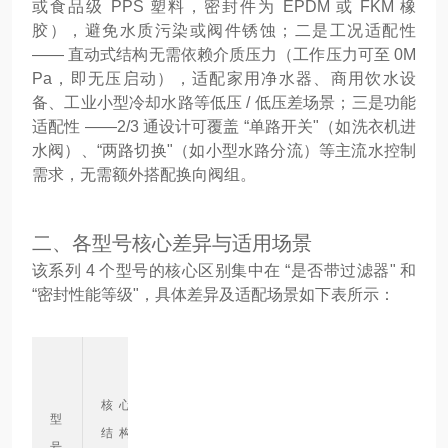
或食品级 PPS 塑料，密封件为 EPDM 或 FKM 橡
胶），避免水质污染或阀件锈蚀；二是工况适配性
—— 直动式结构无需依赖介质压力（工作压力可至 0M
Pa，即无压启动），适配家用净水器、商用饮水设
备、工业小型冷却水路等低压 / 低压差场景；三是功能
适配性 ——2/3 通设计可覆盖 “单路开关"（如洗衣机进
水阀）、“两路切换"（如小型水路分流）等主流水控制
需求，无需额外搭配换向阀组。
二、各型号核心差异与适用场景
该系列 4 个型号的核心区别集中在 “是否带过滤器" 和
“密封性能等级"，具体差异及适配场景如下表所示：
密
封
核心
适用
型
材
核心
结构
场景
号
质
优势