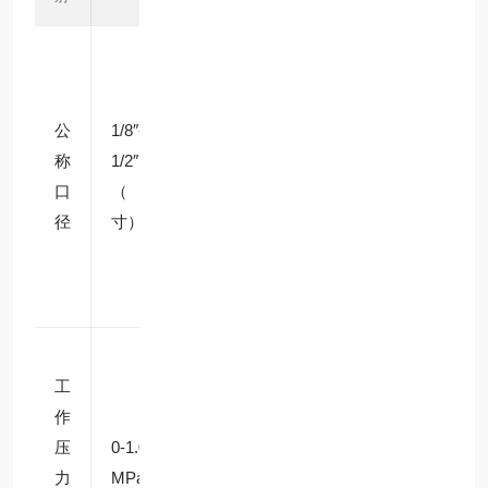
适配
不同
流量
公
1/8″-
需
称
1/2″
求，
口
（英
1/4″
径
寸）
为常
用规
格
无压
工
启
作
动，
压
0-1.0
最高
力
MPa
耐压