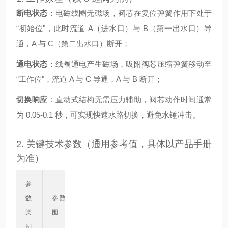
断电状态
：电磁线圈无磁场，阀芯在复位弹簧作用下处于
“初始位"，此时流道 A（进水口）与 B（第一出水口）导
通，A 与 C（第二出水口）断开；
通电状态
：线圈通电产生磁场，吸附阀芯压缩弹簧移动至
“工作位"，流道 A 与 C 导通，A 与 B 断开；
切换响应
：直动式结构无需压力辅助，阀芯动作时间通常
为 0.05-0.1 秒，可实现快速水路切换，避免水锤冲击。
2. 关键技术参数（通用参考值，具体以产品手册
为准）
参
数
参数范
说明
类
围
别