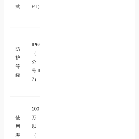
制内
式
PT）
螺
纹）
防溅
IP65
水、
防
（部
防
护
分型
尘，
等
号 IP6
适配
级
7）
潮湿
环境
强化
100
密封
使
万次
型号
用
以上
寿命
寿
（通