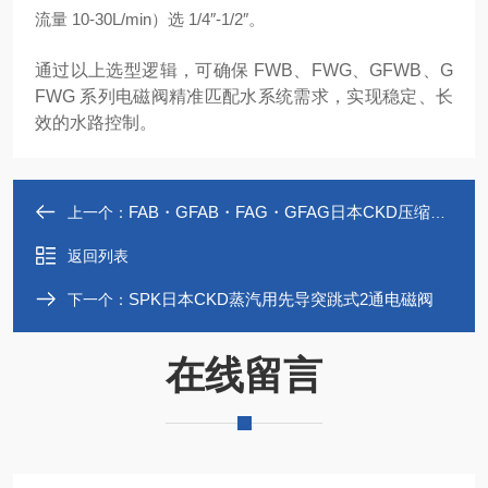
流量 10-30L/min）选 1/4″-1/2″。
通过以上选型逻辑，可确保 FWB、FWG、GFWB、G
FWG 系列电磁阀精准匹配水系统需求，实现稳定、长
效的水路控制。
FAB・GFAB・FAG・GFAG日本CKD压缩空气用直动式2・3通电磁阀
上一个：
返回列表
SPK日本CKD蒸汽用先导突跳式2通电磁阀
下一个：
在线留言