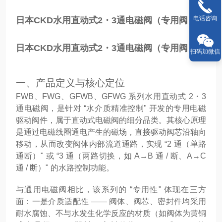
电话咨询
日本CKD水用直动式2・3通电磁阀（专用阀）
日本CKD水用直动式2・3通电磁阀（专用阀）
扫码加微信
一、产品定义与核心定位
FWB、FWG、GFWB、GFWG 系列水用直动式 2・3
通电磁阀，是针对 “水介质精准控制" 开发的专用电磁
驱动阀件，属于直动式电磁阀的细分品类。其核心原理
是通过电磁线圈通电产生的磁场，直接驱动阀芯沿轴向
移动，从而改变阀体内部流道通路，实现 “2 通（单路
通断）" 或 “3 通（两路切换，如 A→B 通 / 断、A→C
通 / 断）" 的水路控制功能。
与通用电磁阀相比，该系列的 “专用性" 体现在三方
面：一是介质适配性 —— 阀体、阀芯、密封件均采用
耐水腐蚀、不与水发生化学反应的材质（如阀体为黄铜