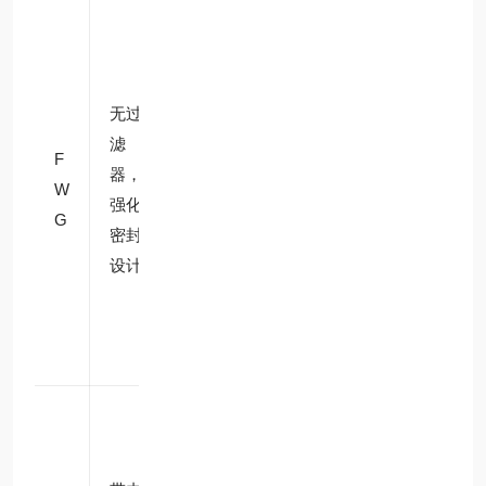
洗衣
耐
机进
老
长期
水
无过
化
浸泡
阀、
滤
E
无渗
洗碗
F
器，
P
漏、
机水
W
强化
D
高频
路开
G
密封
M/
启停
关
设计
F
寿命
（高
K
长
频使
M
用场
景）
商用
饮水
机进