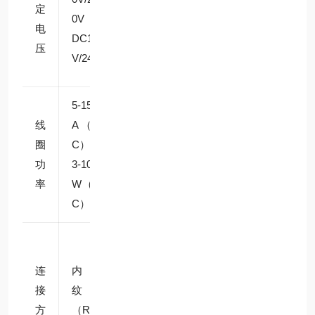
定
用、
0V、
电
工业
DC12
压
供电
V/24V
系统
5-15V
低功
线
A（A
耗设
圈
C）、
计，
功
3-10
避免
率
W（D
线圈
C）
过热
常规
为 R
连
内螺
1/4
接
纹
（公
方
（R/N