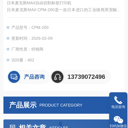
日本麦克斯MAX自由切割标签打印机
日本麦克斯MAX CPM-200是一款日本进口的工业级商用宽幅自
由切割标签打印机，集热转印全彩打印与智能裁切于一体，支持
多种切割模式与300dpi清晰画质输出，最大输出范围可达200mm
产品型号：CPM-200
×2000mm，标配专业编辑软件与丰富模板，具备USB2.0便捷连
接、耐刮耐用、1张起印等优势，适配多行业小批量、个性化、合
更新时间：2026-02-09
规化宽幅标识制作，高效解决传统标签。
厂商性质：经销商
访问量：402
13739072496
产品咨询
产品展示
PRODUCT CATEGORY
电话咨询
扫码加微信
相关文章